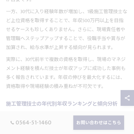
一方、30代に入り経験年数が増加し、1級施工管理技士な
ど上位資格を取得することで、年収500万円以上を目指
せるケースも珍しくありません。さらに、現場責任者や
管理職へステップアップすることで、役職手当や賞与が
加算され、給与水準が上昇する傾向が見られます。
実際に、30代前半で複数の資格を取得し、現場のマネジ
メント経験を積んだ技士が年収アップに成功した事例も
多く報告されています。年収の伸びを最大化するには、
資格取得や現場経験の積み重ねが不可欠です。
施工管理技士の年代別年収ランキングと傾向分析
施工管理技士の年代別年収ランキングを見ると、20代は
0564-51-1460
お問い合わせはこちら
全国平均で350万円～400万円、30代で400万円～500万
円、40代になると600万円前後まで上昇する傾向があり