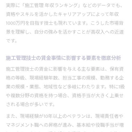
実際に「施工管理 年収ランキング」などのデータでも、
違い
資格やスキルを活かしたキャリアアップによって年収
資格難易度が年収に与える影響を徹底解析
1000万円を目指す技士も現れています。こうした市場背
施工管理技士資格の難易度が年収に直結す
景を理解し、自分の強みを活かすことが高収入への近道
る理由
です。
施工管理技士の難関資格取得が収入増に有
利な訳
施工管理技士の賃金事情に影響する要素を徹底分析
施工管理技士が資格難易度で選ぶ年収アッ
施工管理技士の賃金に影響を与える主な要素は、保有資
プ方法
格の等級、現場経験年数、担当工事の規模、勤務する企
施工管理技士資格別の賃金格差とキャリア
業の規模・業態、地域性など多岐にわたります。特に1級
の差
や複数分野の資格を持つ場合、資格手当が大きく上乗せ
施工管理技士の難易度が高い資格の価値を
される場合が多いです。
再確認
また、現場経験が10年以上のベテランは、現場責任者や
マネジメント職への昇格が進み、基本給や役職手当が増