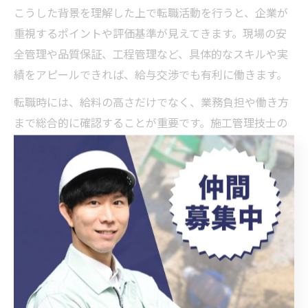
こうした背景を理解した上で転職活動を行うと、企業が
重視するポイントや評価基準が見えてきます。現場の安
全管理や品質保証、工程管理など、具体的なスキルや実
績をアピールできれば、給与交渉でも有利に働きます。
転職時には、給料の高さだけでなく、業務負担や働き方
まで総合的に確認することが重要です。施工管理技士の
高給は責任の重さと表裏一体であるため、自分のキャリ
アプランや希望する働き方と照らし合わせて、最適な職
場選びを心掛けましょう。
働く価値とは何か施工管理の給料
高い理由