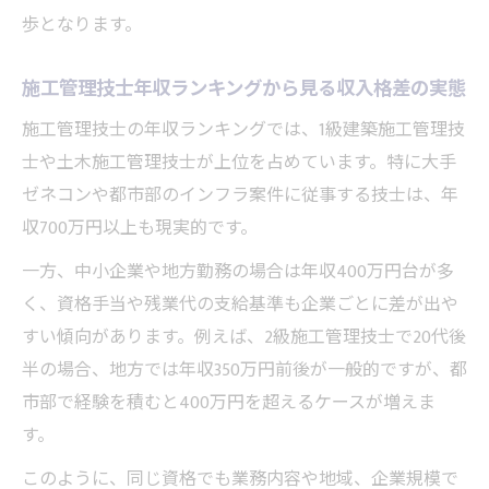
析
歩となります。
施工管理技士がやめとけと言われる理由と
施工管理技士年収ランキングから見る収入格差の実態
実態
施工管理技士の年収ランキングでは、1級建築施工管理技
施工管理技士に求められるスキルと賃金の
士や土木施工管理技士が上位を占めています。特に大手
関係
ゼネコンや都市部のインフラ案件に従事する技士は、年
施工管理技士の仕事が高収入につながる理
収700万円以上も現実的です。
由
キャリアアップを目指すなら賃金調査が鍵
一方、中小企業や地方勤務の場合は年収400万円台が多
く、資格手当や残業代の支給基準も企業ごとに差が出や
施工管理技士のキャリアアップに必須な賃
すい傾向があります。例えば、2級施工管理技士で20代後
金調査活用法
半の場合、地方では年収350万円前後が一般的ですが、都
施工管理技士賃金調査で発見する昇給の可
市部で経験を積むと400万円を超えるケースが増えま
能性
す。
施工管理技士が転職時に重視すべき賃金デ
このように、同じ資格でも業務内容や地域、企業規模で
ータ