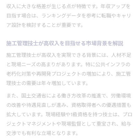
収入に大きな格差が生じる点が特徴です。年収アップを
施工管理技士の賃金ランキングから見える
目指す場合は、ランキングデータを参考に転職やキャリ
成長戦略
ア設計を検討することが重要です。
施工管理技士のキャリア設計に役立つ賃金
調査ポイント
施工管理技士が高収入を目指せる市場背景を解説
年代別に変わる施工管理年収の実態に迫る
施工管理技士が高収入を実現できる背景には、人材不足
施工管理技士の年収は20代と30代でどう変
と現場ニーズの高まりがあります。特に公共インフラの
化するか
老朽化対策や再開発プロジェクトの増加により、施工管
施工管理技士の年代別年収ランキングと傾
理技士の需要は年々増加しています。
向分析
また、国土交通省による働き方改革の推進で、労働環境
施工管理技士の年収アップを実現する年代
の改善や待遇見直しが進み、資格取得者への優遇措置も
ごとの戦略
拡大しています。現場経験や1級資格を持つ技士は、プロ
施工管理技士の年収推移とキャリア形成の
ジェクトマネジメントや現場監督として重宝され、給与
ポイント
交渉でも有利な立場となります。
施工管理技士20代の給料相場と将来展望の