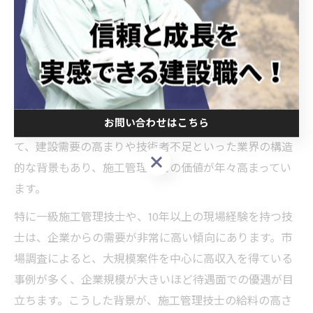
施工管理技士の給料が高い背景とその価値を探る
施工管理技士の給料が高い理由として、専門知識や現場
のマネジメント力が不可欠である点が挙げられます。建
設現場では安全管理や工程管理、コスト管理など多岐に
お問い合わせはこちら
わたる責任が伴い、高度な判断力が求められます。加え
て、建設需要の高まりや技術者不足といった業界の構造
お問い合わせはこちら
的な背景もあり、施工管理技士の価値が年々高まってい
ます。
特に一級施工管理技士や、10年以上の現場経験を持つ技
士は、企業からの需要が非常に高い傾向にあります。市
場調査によると、大規模案件を中心に高収入を得ている
事例が多く、企業規模が大きいほど待遇面での優遇が目
立ちます。こうした背景が、施工管理技士の給料の高さ