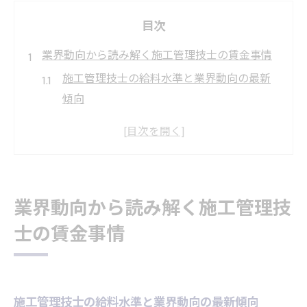
目次
業界動向から読み解く施工管理技士の賃金事情
施工管理技士の給料水準と業界動向の最新
傾向
施工管理技士年収ランキングから見る収入
格差の実態
施工管理技士が高収入を目指せる市場背景
を解説
業界動向から読み解く施工管理技
施工管理技士の賃金事情に影響する要素を
士の賃金事情
徹底分析
施工管理技士給料が高い理由と現場ニーズ
の関係性
施工管理技士の年収アップ実現のための着眼点
施工管理技士の給料水準と業界動向の最新傾向