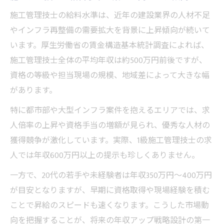
施工管理技士が年収アップを目指すための
施工管理技士の給料水準は、近年の建設業界の人材不足
ポイント
やインフラ再整備の需要拡大を背景に上昇傾向が続いて
施工管理技士年収1000万円達成のための戦
います。厚生労働省の賃金構造基本統計調査によれば、
略思考
施工管理技士全体の平均年収は約500万円前後ですが、
施工管理技士が転職で収入を増やす要素と
資格の等級や担当現場の規模、地域差によって大きな幅
は
があります。
施工管理技士が資格を活かして給与を上げ
特に都市部や大型インフラ案件を抱えるエリアでは、求
る方法
人倍率の上昇や資格手当の増額が見られ、優秀な人材の
施工管理技士の給料が高い理由から学ぶ転
獲得競争が激化しています。実際、1級施工管理技士の求
職術
人では年収600万円以上の提示も珍しくありません。
働く価値とは何か施工管理の給料高い理由
一方で、20代の若手や未経験者は年収350万円～400万円
施工管理技士の給料が高い背景とその価値
が目安となりますが、早期に資格取得や現場経験を積む
を探る
ことで昇給のスピードも速くなります。こうした市場動
施工管理技士の働き方と年収の関連性を分
向を把握することが、将来の年収アップ戦略設計の第一