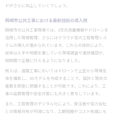
ICT技術で進化する岡崎市の公共工事現場
ドがさらに向上していくでしょう。
デジタル化が工事現場にもたらす効率化効
果
岡崎市公共工事における最新技術の導入例
スマートインフラ整備と公共工事の連動事
岡崎市の公共工事現場では、3次元測量機器やドローンを
例
活用した現場管理、さらにはクラウド型の工程管理シス
岡崎市の工事革新が目指す未来の街づくり
テムの導入が進められています。これらの技術により、
従来は人手や時間を要していた現場調査や進捗確認が、
公共工事で実現する岡崎市のまちづくり変革
短時間で正確に行えるようになりました。
公共工事が推進するまちづくりの新潮流
例えば、道路工事においてはドローンで上空から現場全
地域住民と連携した公共工事の新たな形
体を撮影し、3Dモデルを作成することで、設計と現状の
公共工事技術革新がもたらす暮らしの変化
差異を即座に把握することが可能です。これにより、工
まちづくり支援に貢献する公共工事の役割
事の品質管理や安全対策にも大きく寄与しています。
公共工事で進む環境配慮型まちづくりの実
また、工程管理のデジタル化により、発注者や協力会社
践
との情報共有が円滑になり、工期短縮やコスト削減にも
岡崎市現場が語る新たな技術革新の波