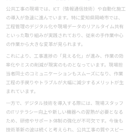
公共工事の現場では、ICT（情報通信技術）や自動化施工
スマートシティ推進と公共工事の新たな連
の導入が急速に進んでいます。特に愛知県岡崎市では、
携
工程管理のデジタル化や現場データのリアルタイム共有
公共工事現場で進むリアルタイムデータ活
といった取り組みが実践されており、従来の手作業中心
用術
の作業から大きな変革が見られます。
地域の未来へ挑む岡崎市の公共工事技術
これにより、工事進捗の「見える化」が進み、作業の効
地域課題解決に向けた公共工事の新技術
率化やミスの削減が現実のものとなっています。現場担
公共工事技術が地域社会にもたらす変化
当者同士のコミュニケーションもスムーズになり、作業
岡崎市の未来を支える公共工事技術の進歩
工程の手戻りやトラブルが大幅に減少するメリットが生
公共工事と地域活性化の切り離せない関係
まれています。
持続可能な公共工事技術の導入メリット
一方で、デジタル技術を導入する際には、現場スタッフ
スマートシティ時代の岡崎市における工事革新
のITリテラシー向上や新しい機器への習熟が必要となる
スマートシティ推進に貢献する公共工事技
ため、研修やサポート体制の強化が不可欠です。今後も
術
技術革新の波は続くと考えられ、公共工事の質やスピー