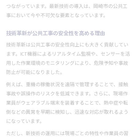
つながっています。最新技術の導入は、岡崎市の公共工
現場目線で見る公共工事技術革新の成果
事において今や不可欠な要素となっています。
最新技術導入で変わる岡崎市公共工事の現
状
技術革新が公共工事の安全性を高める理由
現場スタッフが体感した技術革新の利点
技術革新は公共工事の安全性向上にも大きく貢献してい
公共工事における課題と技術革新での解決
ます。ICT機器によるリアルタイム監視や、センサーを活
策
用した作業環境のモニタリングにより、危険予知や事故
現場発信の公共工事技術トレンドに注目
防止が可能になりました。
例えば、重機の稼働状況を遠隔で管理することで、接触
事故や誤操作のリスクを低減できます。さらに、現場作
業員がウェアラブル端末を装着することで、熱中症や転
倒などの異常を早期に検知し、迅速な対応が取れるよう
になっています。
ただし、新技術の運用には現場ごとの特性や作業員の習