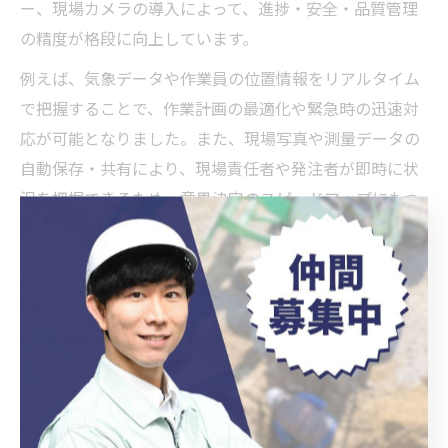
ー、現場カメラの導入によって、進捗・安全・品質管理
の精度が格段に向上しています。
例えば、気象データや作業員の位置情報をリアルタイム
で把握することで、作業計画の最適化や緊急時の迅速対
応が可能となりました。また、現場写真や測量データの
自動保存・共有により、現場責任者や発注者が即時に状
況を把握できるため、意思決定のスピードアップにもつ
ながっています。
一方で、データの正確な取得やセキュリティ対策、シス
テム障害時の対応といった注意点もあります。今後は、
現場スタッフのデータリテラシー向上や、より堅牢なネ
ットワークインフラの整備も重要です。こうしたリアル
タイムデータ活用術は、岡崎市の公共工事現場における
新たなスタンダードとなりつつあります。