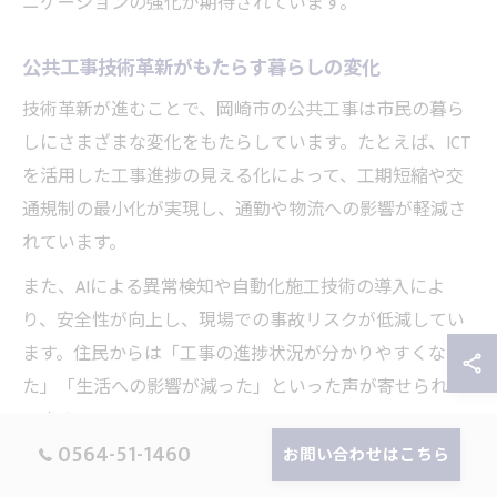
ニケーションの強化が期待されています。
公共工事技術革新がもたらす暮らしの変化
技術革新が進むことで、岡崎市の公共工事は市民の暮ら
しにさまざまな変化をもたらしています。たとえば、ICT
を活用した工事進捗の見える化によって、工期短縮や交
通規制の最小化が実現し、通勤や物流への影響が軽減さ
れています。
また、AIによる異常検知や自動化施工技術の導入によ
り、安全性が向上し、現場での事故リスクが低減してい
ます。住民からは「工事の進捗状況が分かりやすくなっ
た」「生活への影響が減った」といった声が寄せられて
います。
0564-51-1460
お問い合わせはこちら
今後は、より快適で持続可能な都市環境を実現するため