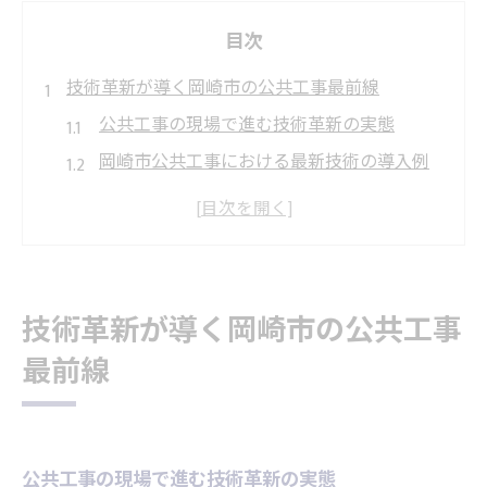
目次
技術革新が導く岡崎市の公共工事最前線
公共工事の現場で進む技術革新の実態
岡崎市公共工事における最新技術の導入例
技術革新が公共工事の安全性を高める理由
公共工事現場で役立つデジタル技術の応用
岡崎市のまちづくりに貢献する公共工事技
術
技術革新が導く岡崎市の公共工事
公共工事×デジタル技術が変える岡崎市
最前線
公共工事におけるデジタル技術の活用事例
岡崎市で進むICT導入と公共工事の効率化
デジタル化がもたらす公共工事の課題と展
公共工事の現場で進む技術革新の実態
望