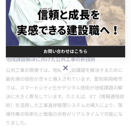
地域の未来へ挑む岡崎市の公共工
事技術
お問い合わせはこちら
地域課題解決に向けた公共工事の新技術
お問い合わせはこちら
公共工事の現場では、地域特有の課題を解決するために
最先端の技術が次々と導入されています。愛知県岡崎市
では、スマートシティ化やデジタル技術が地域課題の解
決に大きく寄与しています。たとえば、ICT（情報通信技
術）を活用した工事進捗管理システムの導入により、現
場作業の効率化と情報の共有がリアルタイムで可能にな
りました。