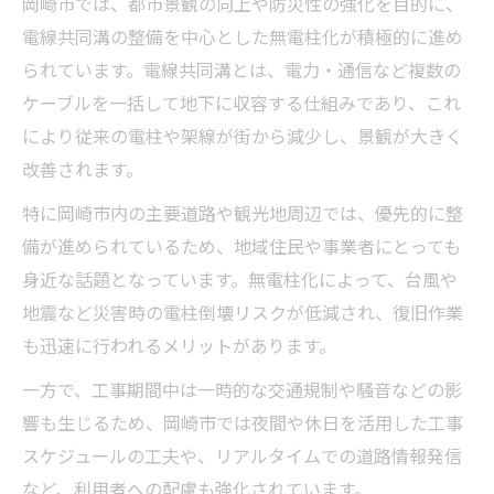
岡崎市では、都市景観の向上や防災性の強化を目的に、
電線共同溝の整備を中心とした無電柱化が積極的に進め
られています。電線共同溝とは、電力・通信など複数の
ケーブルを一括して地下に収容する仕組みであり、これ
により従来の電柱や架線が街から減少し、景観が大きく
改善されます。
特に岡崎市内の主要道路や観光地周辺では、優先的に整
備が進められているため、地域住民や事業者にとっても
身近な話題となっています。無電柱化によって、台風や
地震など災害時の電柱倒壊リスクが低減され、復旧作業
も迅速に行われるメリットがあります。
一方で、工事期間中は一時的な交通規制や騒音などの影
響も生じるため、岡崎市では夜間や休日を活用した工事
スケジュールの工夫や、リアルタイムでの道路情報発信
など、利用者への配慮も強化されています。