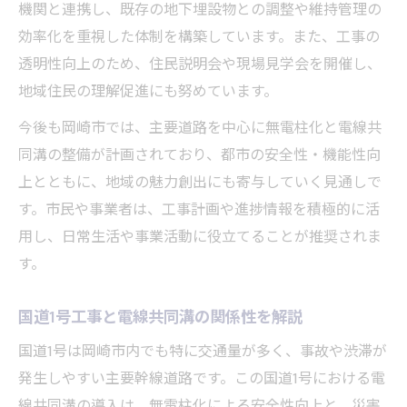
費用や管理視点で見る電線共同溝の意義
機関と連携し、既存の地下埋設物との調整や維持管理の
電線共同溝の費用構造と管理体制の基本を
効率化を重視した体制を構築しています。また、工事の
解説
透明性向上のため、住民説明会や現場見学会を開催し、
地域住民の理解促進にも努めています。
岡崎市無電柱化における電線共同溝の費用
負担
今後も岡崎市では、主要道路を中心に無電柱化と電線共
電線共同溝の管理者と維持管理の現場を知
同溝の整備が計画されており、都市の安全性・機能性向
る
上とともに、地域の魅力創出にも寄与していく見通しで
主要道路工事での電線共同溝のコストメリ
す。市民や事業者は、工事計画や進捗情報を積極的に活
ット
用し、日常生活や事業活動に役立てることが推奨されま
す。
工事進捗や費用管理に強い電線共同溝の役
割
国道1号工事と電線共同溝の関係性を解説
リアルタイムで知る岡崎主要道路と施工状況
国道1号は岡崎市内でも特に交通量が多く、事故や渋滞が
岡崎市電線共同溝工事のリアルタイム情報
発生しやすい主要幹線道路です。この国道1号における電
入手法
線共同溝の導入は、無電柱化による安全性向上と、災害