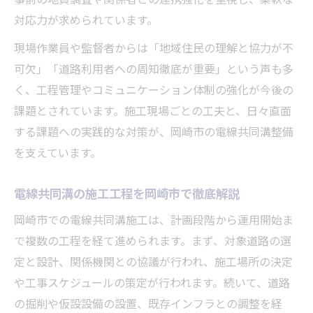
事前の地質調査や関係者との連携強化を重視し、柔軟な
対応力が求められています。
現場作業員や監督者からは「地域住民の理解と協力が不
可欠」「道路利用者への周知徹底が重要」という声も多
く、工程管理やコミュニケーション体制の強化が今後の
課題とされています。施工現場ごとの工夫と、日々直面
する課題への実践的な対策が、岡崎市の電線共同溝整備
を支えています。
電線共同溝の施工工程を岡崎市で徹底解説
岡崎市での電線共同溝施工は、計画段階から運用開始ま
で複数の工程を経て進められます。まず、対象道路の選
定と設計、関係機関との協議が行われ、施工場所の決定
や工事スケジュールの策定が行われます。続いて、道路
の掘削や仮設設備の設置、既存インフラとの調整を経