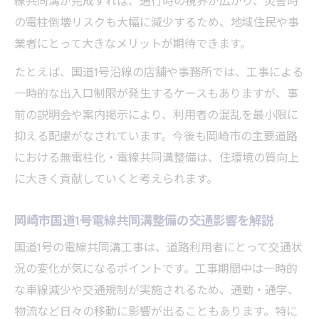
線共同溝が完成すれば、通行時の視界が広がり、災害時
の電柱倒壊リスクも大幅に減少するため、地域住民や事
業者にとって大きなメリットが期待できます。
たとえば、国道1号沿線の店舗や事務所では、工事による
一時的な出入口制限が発生するケースもありますが、事
前の説明会や案内掲示により、利用者の混乱を最小限に
抑える配慮がなされています。今後も岡崎市の主要道路
における無電柱化・電線共同溝整備は、住環境の質向上
に大きく貢献していくと考えられます。
岡崎市国道1号電線共同溝整備の交通影響を解説
国道1号の電線共同溝工事は、道路利用者にとって交通状
況の変化が気になるポイントです。工事期間中は一時的
な車線減少や交通規制が実施されるため、通勤・通学、
物流など日々の移動に影響が出ることもあります。特に