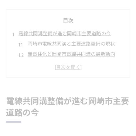
目次
電線共同溝整備が進む岡崎市主要道路の今
岡崎市電線共同溝と主要道路整備の現状
無電柱化と岡崎市電線共同溝の最新動向
国道1号工事と電線共同溝の関係性を解説
岡崎市朝日町の工事進捗と電線共同溝の役
割
電線共同溝整備が岡崎の道路環境に与える
電線共同溝整備が進む岡崎市主要
影響
道路の今
岡崎で注目される電線共同溝の施工実態
岡崎市の電線共同溝施工現場で見る工夫と
課題