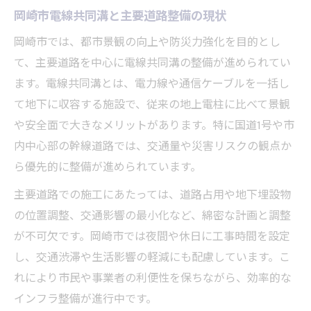
岡崎市電線共同溝と主要道路整備の現状
電線共同溝の施工工程を岡崎市で徹底解説
主要道路沿いの電線共同溝工事の実例紹介
岡崎市では、都市景観の向上や防災力強化を目的とし
て、主要道路を中心に電線共同溝の整備が進められてい
岡崎市無電柱化推進と電線共同溝施行の連
ます。電線共同溝とは、電力線や通信ケーブルを一括し
携
て地下に収容する施設で、従来の地上電柱に比べて景観
朝日町工事における電線共同溝施工のポイ
や安全面で大きなメリットがあります。特に国道1号や市
ント
内中心部の幹線道路では、交通量や災害リスクの観点か
無電柱化を実現する岡崎市の工事進捗
ら優先的に整備が進められています。
電線共同溝整備で進む岡崎市無電柱化の現
主要道路での施工にあたっては、道路占用や地下埋設物
在地
の位置調整、交通影響の最小化など、綿密な計画と調整
岡崎市無電柱化と電線共同溝の進捗状況を
が不可欠です。岡崎市では夜間や休日に工事時間を設定
解説
し、交通渋滞や生活影響の軽減にも配慮しています。こ
主要道路の無電柱化工事における電線共同
れにより市民や事業者の利便性を保ちながら、効率的な
溝
インフラ整備が進行中です。
岡崎市朝日町での無電柱化と電線共同溝の