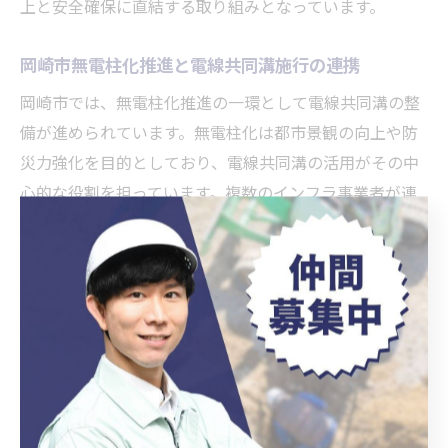
上と安全確保に直結する取り組みとなっています。
岡崎市無電柱化推進と電線共同溝施行の連携
岡崎市では、無電柱化推進の一環として電線共同溝の整
備が進められています。無電柱化は都市景観の向上や防
災力強化を目的としており、電線共同溝の活用がその中
心的な役割を担っています。複数のインフラ事業者が連
携し、効率的な地中化工事を進めることで、コスト削減
と事業期間短縮が実現されています。
無電柱化推進と電線共同溝施行は、計画段階から密接に
連携し、対象道路の選定や工事工程の調整が行われてい
ます。岡崎市では、景観や安全性が特に求められるエリ
アを優先整備し、道路利用者や住民への影響を考慮した
工事計画が策定されています。