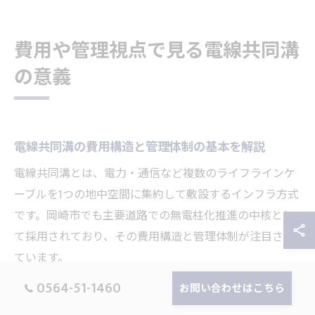
費用や管理視点で見る電線共同溝
の意義
電線共同溝の費用構造と管理体制の基本を解説
電線共同溝とは、電力・通信など複数のライフラインケ
ーブルを1つの地中空間に集約して敷設するインフラ方式
です。岡崎市でも主要道路での無電柱化推進の中核とし
て採用されており、その費用構造と管理体制が注目され
ています。
0564-51-1460
費用面では、個別地中化と比較して工事コストの抑制や
お問い合わせはこちら
維持管理の効率化が期待できる一方、初期投資は道路幅