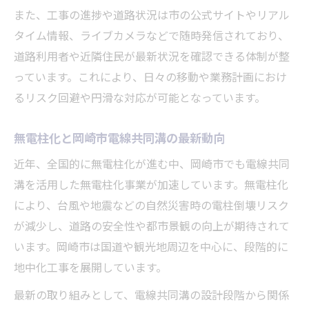
また、工事の進捗や道路状況は市の公式サイトやリアル
進展
タイム情報、ライブカメラなどで随時発信されており、
国道1号線の電線共同溝と無電柱化の連動状
道路利用者や近隣住民が最新状況を確認できる体制が整
況
っています。これにより、日々の移動や業務計画におけ
国道1号周辺の電線共同溝工事が変える日常
るリスク回避や円滑な対応が可能となっています。
国道1号で進む電線共同溝工事と日常生活の
変化
無電柱化と岡崎市電線共同溝の最新動向
岡崎市国道1号電線共同溝整備の交通影響を
近年、全国的に無電柱化が進む中、岡崎市でも電線共同
解説
溝を活用した無電柱化事業が加速しています。無電柱化
事故や渋滞と電線共同溝工事の関係性を考
により、台風や地震などの自然災害時の電柱倒壊リスク
察
が減少し、道路の安全性や都市景観の向上が期待されて
朝日町・康生地区の工事状況と電線共同溝
います。岡崎市は国道や観光地周辺を中心に、段階的に
の特徴
地中化工事を展開しています。
電線共同溝による国道1号沿線の景観変化
最新の取り組みとして、電線共同溝の設計段階から関係