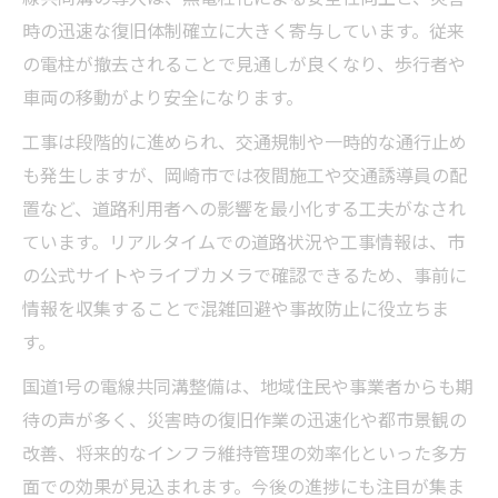
主要道路や国道1号の工事進捗をリアルタイ
時の迅速な復旧体制確立に大きく寄与しています。従来
ムで確認
の電柱が撤去されることで見通しが良くなり、歩行者や
岡崎市のライブカメラで見る電線共同溝施
車両の移動がより安全になります。
工現場
工事は段階的に進められ、交通規制や一時的な通行止め
交通規制や事故情報と電線共同溝工事の最
も発生しますが、岡崎市では夜間施工や交通誘導員の配
新状況
置など、道路利用者への影響を最小化する工夫がなされ
岡崎市朝日町工事と電線共同溝の現場速報
ています。リアルタイムでの道路状況や工事情報は、市
の公式サイトやライブカメラで確認できるため、事前に
情報を収集することで混雑回避や事故防止に役立ちま
す。
国道1号の電線共同溝整備は、地域住民や事業者からも期
待の声が多く、災害時の復旧作業の迅速化や都市景観の
改善、将来的なインフラ維持管理の効率化といった多方
面での効果が見込まれます。今後の進捗にも注目が集ま