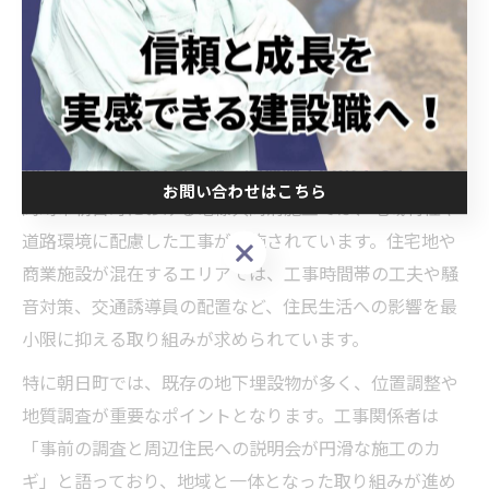
今後も、災害時の復旧性向上や事故リスクの低減を目指
し、電線共同溝を活用した無電柱化が推進される見通し
です。岡崎市の街づくりと都市機能強化の両輪として、
両者の連携はますます重要となっています。
朝日町工事における電線共同溝施工のポイント
お問い合わせはこちら
岡崎市朝日町における電線共同溝施工では、地域特性や
道路環境に配慮した工事が実施されています。住宅地や
お問い合わせはこちら
商業施設が混在するエリアでは、工事時間帯の工夫や騒
音対策、交通誘導員の配置など、住民生活への影響を最
小限に抑える取り組みが求められています。
特に朝日町では、既存の地下埋設物が多く、位置調整や
地質調査が重要なポイントとなります。工事関係者は
「事前の調査と周辺住民への説明会が円滑な施工のカ
ギ」と語っており、地域と一体となった取り組みが進め