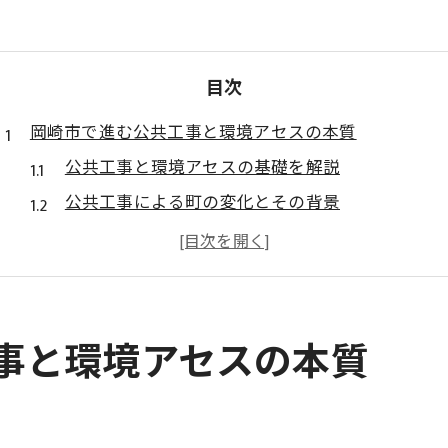
目次
岡崎市で進む公共工事と環境アセスの本質
公共工事と環境アセスの基礎を解説
公共工事による町の変化とその背景
環境アセスが岡崎市で果たす役割とは
公共工事と生活利便性向上の関連性
公共工事と環境保全のバランスを探る
暮らしに関わる公共工事の環境評価とは
事と環境アセスの本質
公共工事の環境評価が暮らしに与える影響
公共工事に伴う騒音や交通対策の現状