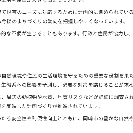
の生活利便性が大きく高まっています。
条例と環境影響評価法の違いと特徴
育て世帯のニーズに対応するために計画的に進められてい
条例適用時の公共工事プロセスを解説
も今後のまちづくりの動向を把握しやすくなっています。
地質リスクと公共工事の未来を考える視点
公共工事と岡崎市の地質リスク評価
時的な不便が生じることもあります。行政と住民が協力し
公共工事計画時の地震リスク考慮点
地質情報と環境アセスの連携が重要
防災対策を踏まえた公共工事の進め方
公共工事と地域住民の安心確保の工夫
の自然環境や住民の生活環境を守るための重要な役割を果
お問い合わせはこちら
お問い合わせはこちら
・生態系への影響を予測し、必要な対策を講じることが求
安心な生活へ導く環境評価プロセスの全貌
公共工事における環境評価プロセスの流れ
は、周辺の動植物や水質、地質リスクなどが詳細に調査さ
環境アセスが生活の質向上に果たす役割
声を反映した計画づくりが推進されています。
公共工事のメリットを最大化する評価実践
わたる安全性や利便性向上とともに、岡崎市の豊かな自然
地域住民と協働する環境評価の特徴