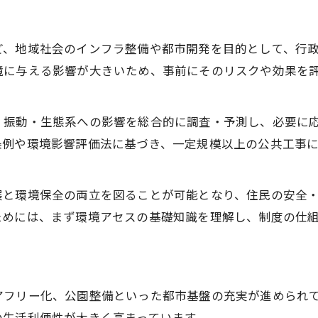
環境評価で重視される生活環境の視点
公共工事の環境評価手順と評価基準
ど、地域社会のインフラ整備や都市開発を目的として、行
住民に開かれた環境評価プロセスの意義
境に与える影響が大きいため、事前にそのリスクや効果を
環境影響評価法に基づく岡崎市の取り組み
公共工事と環境影響評価法の基本理解
・振動・生態系への影響を総合的に調査・予測し、必要に
岡崎市が行う環境影響評価法の活用事例
条例や環境影響評価法に基づき、一定規模以上の公共工事
環境影響評価法対象事業と公共工事の関係
条例に係る環境影響評価手続の流れ解説
展と環境保全の両立を図ることが可能となり、住民の安全
公共工事の透明性向上に向けた仕組み
ためには、まず環境アセスの基礎知識を理解し、制度の仕
愛知県環境影響評価条例の役割を探る
公共工事における愛知県環境影響評価条例の意義
条例による環境アセスの実施体制とは
アフリー化、公園整備といった都市基盤の充実が進められ
公共工事推進と条例の連携事例を紹介