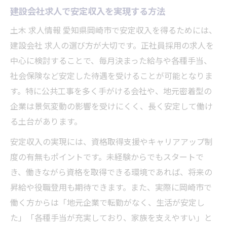
建設会社求人で安定収入を実現する方法
建設会社求人で学べる土木の現場スキル
土木 求人情報 愛知県岡崎市で安定収入を得るためには、
安心して働ける未経験向け求人の探し方
建設会社 求人の選び方が大切です。正社員採用の求人を
愛知県岡崎市で叶う理想の働き方とは
中心に検討することで、毎月決まった給与や各種手当、
岡崎市の建設会社求人で理想の働き方実現
社会保険など安定した待遇を受けることが可能となりま
土木求人で実現するワークライフバランス
す。特に公共工事を多く手がける会社や、地元密着型の
建設会社求人が叶える柔軟な働き方の秘密
企業は景気変動の影響を受けにくく、長く安定して働け
岡崎市で人気の働きやすい建設会社求人
る土台があります。
正社員で長く働ける建設会社求人の強み
安定収入の実現には、資格取得支援やキャリアアップ制
建設会社求人選びで後悔しないコツ
度の有無もポイントです。未経験からでもスタートで
建設会社求人選びの失敗を防ぐポイント
き、働きながら資格を取得できる環境であれば、将来の
昇給や役職登用も期待できます。また、実際に岡崎市で
安心して応募できる建設会社求人の確認法
働く方からは「地元企業で転勤がなく、生活が安定し
土木業界で後悔しない求人比較の進め方
た」「各種手当が充実しており、家族を支えやすい」と
条件交渉がしやすい建設会社求人の見極め