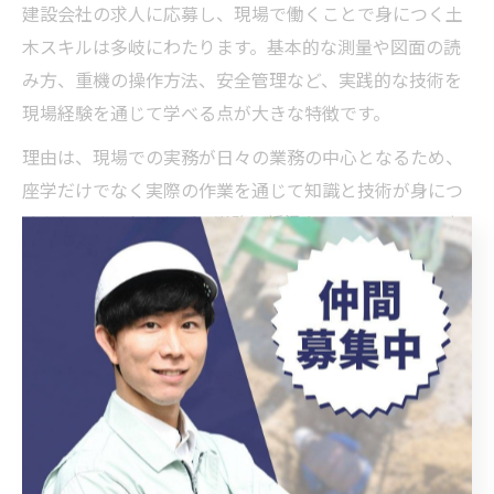
建設会社の求人に応募し、現場で働くことで身につく土
木スキルは多岐にわたります。基本的な測量や図面の読
み方、重機の操作方法、安全管理など、実践的な技術を
現場経験を通じて学べる点が大きな特徴です。
理由は、現場での実務が日々の業務の中心となるため、
座学だけでなく実際の作業を通じて知識と技術が身につ
くからです。たとえば、道路や橋梁などのインフラ工事
では、チームでの連携や工程管理のスキルも自然と養わ
れます。また、現場での安全確認や品質管理の重要性
も、日常業務の中で体得できるポイントです。
これらのスキルは、将来的に施工管理職や現場監督など
へのキャリアアップにも直結します。未経験からでも一
歩ずつ専門性を高めていけるため、安定した職場で長く
活躍したい方にとって大きな強みとなります。