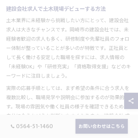
建設会社求人で土木現場デビューする方法
土木業界に未経験から挑戦したい方にとって、建設会社
求人は大きなチャンスです。岡崎市の建設会社では、未
経験者歓迎の求人も多く、研修制度や先輩社員のフォロ
ー体制が整っていることが多いのが特徴です。正社員と
して長く働ける安定した職場を探すには、求人情報の
「未経験OK」や「研修充実」「資格取得支援」などのキ
ーワードに注目しましょう。
実際の応募手順としては、まず希望の条件に合う求人を
複数比較し、職場見学や説明会に参加するのが効果的で
す。現場の雰囲気や働く社員の様子を確認できるため、
自分に合うかどうか判断しやすくなります。建設会社 求
0564-51-1460
人では、体力ややる気を重視する企業も多いため、面接
お問い合わせはこちら
時には「地元で腰を据えて働きたい」「手に職をつけた