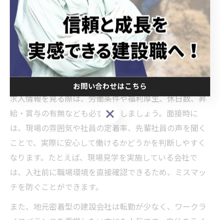
安心して働ける未経験向け求人の探し方
未経験から土木業界に挑戦する場合、安心して働ける建
設会社求人の探し方が重要になります。まず注目すべき
は「未経験歓迎」「研修制度充実」「資格支援あり」な
ど、サポート体制が整っているかどうかです。
お問い合わせはこちら
求人情報を見る際は、労働条件や福利厚生、休日数、昇
お問い合わせはこちら
給・賞与の有無なども必ず確認しましょう。面接時に
は、現場の雰囲気や社員の定着率、先輩社員の声を聞く
ことで、実際に安心して働けるかどうかを判断しやすく
なります。たとえば、現場見学を実施している会社で
は、入社前に職場環境を直接確認できるため、ミスマッ
チを防ぐことができます。
また、地元密着型の建設会社は転勤が少なく、ワークラ