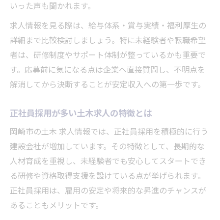
いった声も聞かれます。
建設会社求人の採用条件を読み解くコツ
求人情報を見る際は、給与体系・賞与実績・福利厚生の
土木現場で成長を感じる仕事の始め方
詳細まで比較検討しましょう。特に未経験者や転職希望
建設会社求人で土木現場デビューする方法
者は、研修制度やサポート体制が整っているかも重要で
土木現場で成長を実感できる求人選びの極
す。応募前に気になる点は企業へ直接質問し、不明点を
意
解消してから決断することが安定収入への第一歩です。
建設会社求人でスキルアップする働き方
現場経験を積める建設会社求人の魅力とは
正社員採用が多い土木求人の特徴とは
土木の現場仕事に必要な基礎知識を解説
岡崎市の土木 求人情報では、正社員採用を積極的に行う
正社員を目指すなら知っておきたい条件
建設会社が増加しています。その特徴として、長期的な
人材育成を重視し、未経験者でも安心してスタートでき
建設会社求人で正社員採用される条件とは
る研修や資格取得支援を設けている点が挙げられます。
土木業界の正社員に必要な資格と経験
正社員採用は、雇用の安定や将来的な昇進のチャンスが
建設会社求人で好条件を探すポイント
あることもメリットです。
正社員就職を叶える建設会社求人の選び方