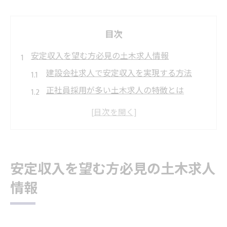
目次
安定収入を望む方必見の土木求人情報
建設会社求人で安定収入を実現する方法
正社員採用が多い土木求人の特徴とは
岡崎市で注目すべき建設会社求人の選び方
働きやすさ重視の建設会社求人最新情報
土木業界で長く働くための転職ポイント
未経験から挑戦できる建設会社の魅力
安定収入を望む方必見の土木求人
未経験から始める建設会社求人の魅力とは
情報
資格支援が充実した建設会社求人を選ぶコ
ツ
未経験歓迎の建設会社求人でキャリア形成