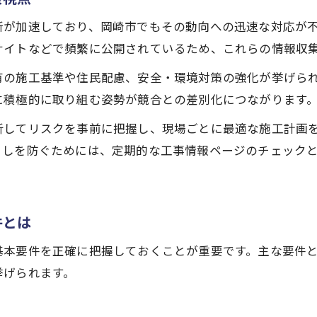
公共工事における書類変更への柔軟な対応法
新が加速しており、岡崎市でもその動向への迅速な対応が
岡崎市の新様式適用時の注意点を解説
サイトなどで頻繁に公開されているため、これらの情報収
公共工事効率化に役立つ岡崎市の視点
公共工事効率化に欠かせない岡崎市の工夫
有の施工基準や住民配慮、安全・環境対策の強化が挙げら
に積極的に取り組む姿勢が競合との差別化につながります
岡崎市の公共工事で省力化を実現する方法
公共工事現場で役立つ効率化の実践知識
析してリスクを事前に把握し、現場ごとに最適な施工計画
としを防ぐためには、定期的な工事情報ページのチェック
岡崎市仕様の工事管理における効率化事例
岡崎市公共工事関係で注目の省力化ポイント
入札準備が進む岡崎市の実務的ヒント
件とは
公共工事入札準備の実務に役立つ岡崎市の知恵
岡崎市で公共工事入札を成功させる準備要点
基本要件を正確に把握しておくことが重要です。主な要件
挙げられます。
公共工事入札で押さえるべき岡崎市の実務知識
岡崎市入札に必要な書類とその作成のポイント