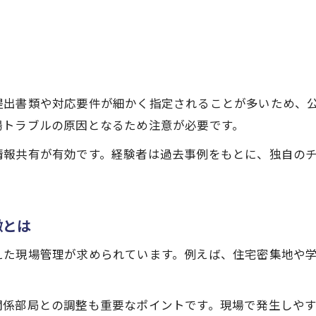
公共工事入札手続きの最新動向と岡崎市の対応
公共工事の現場管理における工夫とは
現場管理で重視される公共工事の工夫と着眼点
岡崎市の公共工事に見る現場管理の工夫事例
提出書類や対応要件が細かく指定されることが多いため、
公共工事現場で求められる管理強化の具体策
場トラブルの原因となるため注意が必要です。
岡崎市仕様書に基づく現場管理の最適化法
情報共有が有効です。経験者は過去事例をもとに、独自の
公共工事現場でのリスク軽減につながる工夫
愛知県岡崎市特有の書類対応を紐解く
お問い合わせはこちら
お問い合わせはこちら
公共工事で必要な岡崎市独自の書類対応術
徴とは
岡崎市の書類様式更新とその実務的影響
公共工事事務で重視される岡崎市の書類管理
えた現場管理が求められています。例えば、住宅密集地や
。
愛知県建設企画課と岡崎市書類の比較ポイント
岡崎市公共工事関係書類の最新チェック項目
関係部局との調整も重要なポイントです。現場で発生しや