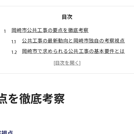
目次
岡崎市公共工事の要点を徹底考察
公共工事の最新動向と岡崎市独自の考察視点
岡崎市で求められる公共工事の基本要件とは
公共工事現場で重視される岡崎市の特徴とは
岡崎市の公共工事における監督要領の注目点
愛知県建設企画課資料と公共工事の関連性
最新様式で変わる施工管理の今
点を徹底考察
公共工事の最新様式が施工管理に与える影響
岡崎市の施工管理における様式更新の対応術
施工管理現場での岡崎市様式適用の実際
察視点