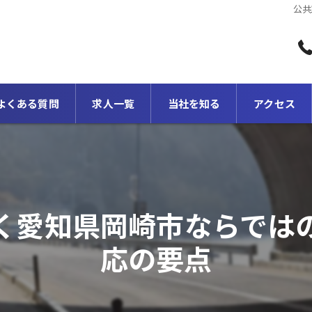
公共
よくある質問
求人一覧
当社を知る
アクセス
転職
正社員
く愛知県岡崎市ならでは
2級土木施工管理
応の要点
1級土木施工管理
スキルアップ