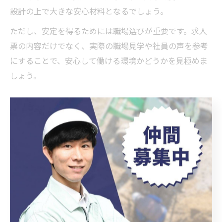
設計の上で大きな安心材料となるでしょう。
ただし、安定を得るためには職場選びが重要です。求人
票の内容だけでなく、実際の職場見学や社員の声を参考
にすることで、安心して働ける環境かどうかを見極めま
しょう。
岡崎市の土木求人でキャリアアップする方法
岡崎市の土木求人でキャリアアップを目指すなら、資格
取得と現場経験の両立が鍵となります。特に「施工管
理」や「土木施工管理技士」などの資格取得は、昇進や
給与アップの大きな武器となります。企業によっては資
格取得支援や講習会の費用補助を行っているため、積極
的に活用しましょう。
また、現場での実務経験を積むことで、リーダー職や管