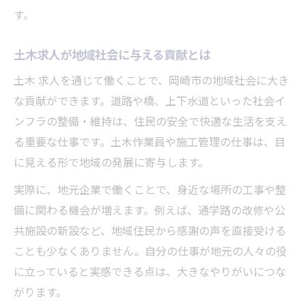
す。
仕事内容別に比較する土木求人の特徴
転職活動で活きる土木求人比較ポイント
土木求人が地域社会に与える貢献とは
転職時に重視すべき土木求人の選び方
土木 求人を通じて働くことで、岡崎市の地域社会に大き
土木求人比較で注目したい労働条件の違い
な貢献ができます。道路や橋、上下水道といった社会イ
岡崎市の土木求人で比較すべき待遇面
ンフラの整備・維持は、住民の安全で快適な生活を支え
土木求人選びに役立つ現場情報の集め方
る重要な仕事です。土木作業員や施工管理の仕事は、目
転職活動で失敗しない土木求人の見極め
に見える形で地域の発展に寄与します。
建築と土木どちらが稼げるか徹底解説
実際に、地元企業で働くことで、身近な場所の工事や整
土木求人と建築求人の年収を徹底比較
備に関わる機会が増えます。例えば、通学路の改修や公
建築と土木求人の給与水準の違いとは
共施設の新設など、地域住民から感謝の声を直接受ける
土木求人で安定収入を目指すポイント
ことも少なくありません。自分の仕事が地元の人々の役
に立っていると実感できる点は、大きなやりがいにつな
土木求人と建築求人どちらが将来性あり？
がります。
稼げる土木求人を選ぶための条件とは