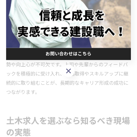
理職への道も開かれます。複数現場を経験し、コミュニ
ケーション能力や問題解決力を高めることが、評価やキ
ャリアアップにつながります。未経験者であっても、研
修やOJTを活用しながら着実に成長できる環境が岡崎市
には整っています。
お問い合わせはこちら
注意点としては、キャリアアップのためには自ら学ぶ姿
勢や向上心が不可欠です。上司や先輩からのフィードバ
お問い合わせはこちら
ックを積極的に受け入れ、資格取得やスキルアップに継
続的に取り組むことが、長期的なキャリア形成の成功に
つながります。
土木求人を選ぶなら知るべき現場
の実態