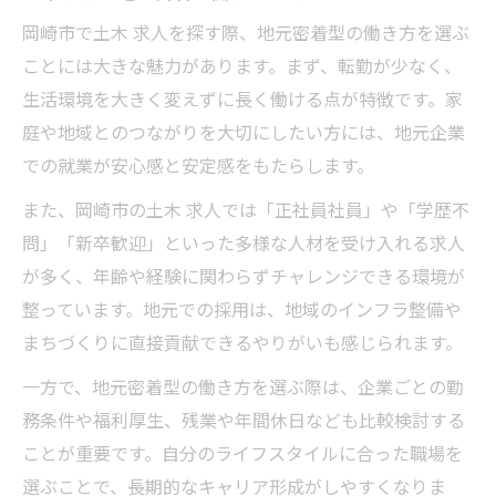
岡崎市の土木求人でキャリアアップする方
岡崎市で土木 求人を探す際、地元密着型の働き方を選ぶ
法
ことには大きな魅力があります。まず、転勤が少なく、
土木求人を選ぶなら知るべき現場の実態
生活環境を大きく変えずに長く働ける点が特徴です。家
土木求人現場で求められる仕事の実情を解
庭や地域とのつながりを大切にしたい方には、地元企業
説
での就業が安心感と安定感をもたらします。
土木求人の現場で感じるやりがいと厳しさ
また、岡崎市の土木 求人では「正社員社員」や「学歴不
現場で活躍する土木求人の仕事内容を知る
問」「新卒歓迎」といった多様な人材を受け入れる求人
土木求人選びで押さえておきたい労働環境
が多く、年齢や経験に関わらずチャレンジできる環境が
土木求人で知る働きやすい職場のポイント
整っています。地元での採用は、地域のインフラ整備や
仕事内容から見る岡崎市の土木求人事情
まちづくりに直接貢献できるやりがいも感じられます。
岡崎市土木求人で担当する主な仕事内容
一方で、地元密着型の働き方を選ぶ際は、企業ごとの勤
土木求人の仕事内容から見る将来性
務条件や福利厚生、残業や年間休日なども比較検討する
岡崎市で求められる土木求人のスキルとは
ことが重要です。自分のライフスタイルに合った職場を
選ぶことで、長期的なキャリア形成がしやすくなりま
土木求人の仕事内容で知る現場の魅力