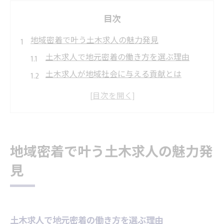
目次
地域密着で叶う土木求人の魅力発見
土木求人で地元密着の働き方を選ぶ理由
土木求人が地域社会に与える貢献とは
岡崎市で土木求人に応募するメリット
土木求人を通じた地元企業での成長体験
地元で土木求人を探す方が得られる安心感
岡崎市で築く安定土木キャリアの道
地域密着で叶う土木求人の魅力発
土木求人で描く岡崎市での長期キャリア
見
安定した土木求人を選ぶための見極め方
岡崎市で土木求人を活かすキャリア形成法
土木求人がもたらす将来の安定と安心
土木求人で地元密着の働き方を選ぶ理由