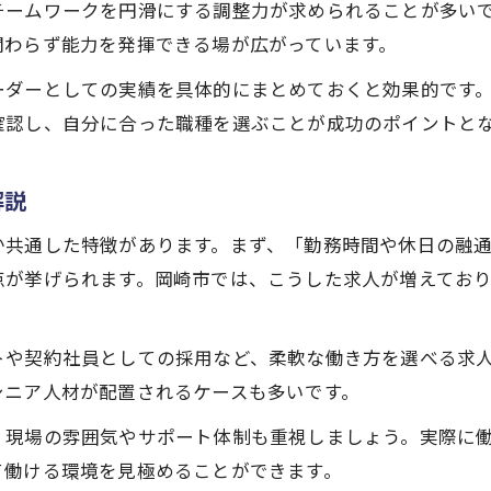
働きやすい建設求人選びのチェックリスト
チームワークを円滑にする調整力が求められることが多い
関わらず能力を発揮できる場が広がっています。
シニアが建設求人で後悔しない選択方法
再就職で輝く高齢者のための建設案件事情
ーダーとしての実績を具体的にまとめておくと効果的です
高齢者が再就職で選ぶべき建設求人とは
確認し、自分に合った職種を選ぶことが成功のポイントと
建設求人でブランクある高齢者が活躍する理由
解説
建設業界で再就職を叶える求人選びの工夫
再就職組が安心できる建設求人の選択基準
か共通した特徴があります。まず、「勤務時間や休日の融
シニアに合った建設求人と働き方の工夫
点が挙げられます。岡崎市では、こうした求人が増えてお
お問い合わせはこちら
お問い合わせはこちら
中高年が働きやすい現場環境を徹底解説
建設求人で注目される中高年に優しい環境
トや契約社員としての採用など、柔軟な働き方を選べる求
高齢者が安心して働ける現場の建設求人
シニア人材が配置されるケースも多いです。
建設求人で選びたい中高年向け職場の特徴
、現場の雰囲気やサポート体制も重視しましょう。実際に
中高年が活躍する建設現場の環境づくり
て働ける環境を見極めることができます。