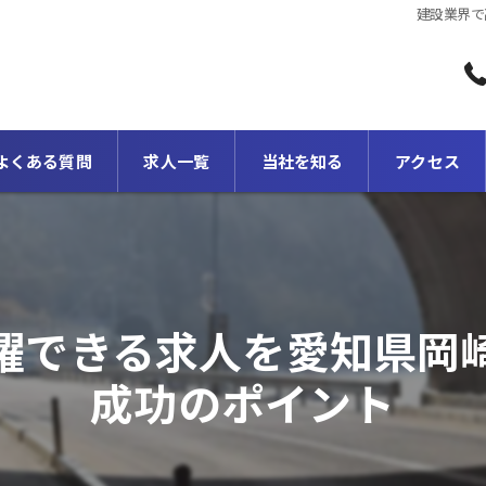
建設業界で
よくある質問
求人一覧
当社を知る
アクセス
転職
正社員
躍できる求人を愛知県岡
2級土木施工管理
成功のポイント
1級土木施工管理
スキルアップ