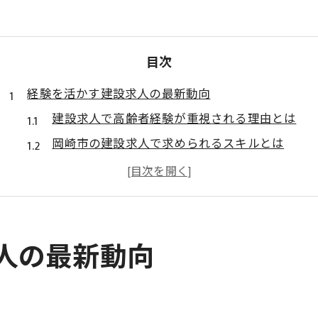
目次
経験を活かす建設求人の最新動向
建設求人で高齢者経験が重視される理由とは
岡崎市の建設求人で求められるスキルとは
シニアが活躍できる建設求人の特徴を解説
中高年層に人気の建設求人と現場の実情
高齢者向け建設求人で注目すべき新しい動き
高齢者が建設業界で再挑戦するヒント
人の最新動向
再就職で活かせる高齢者の建設求人活用法
建設求人選びで大切なシニアの条件整理