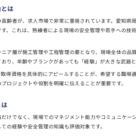
年齢を強みに変える建設求人応募の工夫
由とは
高齢者が安心して働ける建設求人の探し方
つ高齢者が、求人市場で非常に重視されています。愛知県
建設求人で見逃せないシニア歓迎のポイント
です。これは、熟練者による現場の安全管理や若手への技
岡崎市で見つけるシニア歓迎の仕事探し
岡崎市の建設求人でシニア歓迎案件を探す方法
シニア層が施工管理や工程管理の要となり、現場全体の品
高齢者向け建設求人の岡崎市事情を徹底調査
ており、年齢やブランクがあっても「経験」が大きな武器
シニア世代が岡崎市で選ぶ建設求人の特徴
や取得資格を具体的にアピールすることが、希望する職場
建設求人で岡崎市を選ぶメリットと注意点
のプロジェクトや役割を明確に伝えることが重要です。
岡崎市建設求人でシニアが重視すべき条件
建設求人を選ぶなら知りたいポイント解説
とは
建設求人選びで押さえたい高齢者の要点
応募前に知っておきたい建設求人の条件
格だけでなく、現場でのマネジメント能力やコミュニケー
しての経験や安全管理の知識も評価対象です。
高齢者向け建設求人で重要な職場環境とは