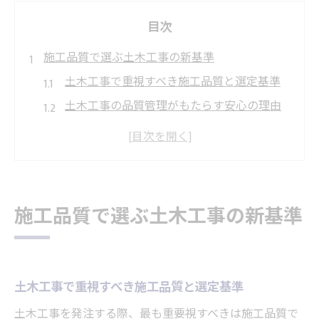
目次
施工品質で選ぶ土木工事の新基準
土木工事で重視すべき施工品質と選定基準
土木工事の品質管理がもたらす安心の理由
愛知県岡崎市の土木工事に必要な品質対応
施工現場で活きる土木工事の品質向上策
土木工事の新基準が変える現場の常識
土木工事の実績を見極めるポイント
施工品質で選ぶ土木工事の新基準
土木工事の施工実績が評価される理由とは
信頼につながる土木工事の実績の見方
土木工事の実績確認で失敗しない選び方
土木工事で重視すべき施工品質と選定基準
岡崎市で土木工事実績を調べる際の視点
土木工事を発注する際、最も重要視すべきは施工品質で