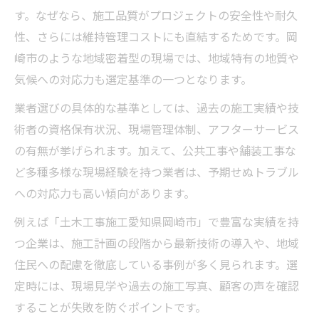
実績豊富な土木工事業者を見極める方法
す。なぜなら、施工品質がプロジェクトの安全性や耐久
安心の土木工事を実現する技術力とは
性、さらには維持管理コストにも直結するためです。岡
土木工事で求められる最新技術の活用例
崎市のような地域密着型の現場では、地域特有の地質や
技術力が安心の土木工事につながる理由
気候への対応力も選定基準の一つとなります。
岡崎市で注目される土木工事の施工技術
業者選びの具体的な基準としては、過去の施工実績や技
土木工事の現場で活きる先進技術とは何か
術者の資格保有状況、現場管理体制、アフターサービス
技術力向上で土木工事の信頼性を高める方
の有無が挙げられます。加えて、公共工事や舗装工事な
法
ど多種多様な現場経験を持つ業者は、予期せぬトラブル
への対応力も高い傾向があります。
地域インフラを支える土木工事の役割
土木工事が地域インフラに果たす重要な役
例えば「土木工事施工愛知県岡崎市」で豊富な実績を持
割
つ企業は、施工計画の段階から最新技術の導入や、地域
住民への配慮を徹底している事例が多く見られます。選
岡崎市の暮らしを守る土木工事の意義
定時には、現場見学や過去の施工写真、顧客の声を確認
公共工事と民間土木工事の違いと役割比較
することが失敗を防ぐポイントです。
土木工事が持続可能なまちづくりを支援