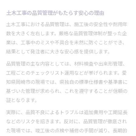
地域社会になぜ土木工事が必要なのか
土木工事の品質管理がもたらす安心の理由
施工会社を選ぶなら押さえたい特徴
土木工事における品質管理は、施工後の安全性や耐用年
土木工事会社選びで重要なポイントを解説
数を大きく左右します。厳格な品質管理体制が整った企
岡崎市で信頼される土木工事会社の特徴
業は、工事中のミスや不具合を未然に防ぐことができ、
土木工事の施工会社比較時に見るべき点
結果として発注者に大きな安心感を提供します。
土木工事会社の評判と実績の調べ方
品質管理の主な内容としては、材料検査や出来形管理、
施工管理体制が整った土木工事会社とは
工程ごとのチェックリスト運用などが挙げられます。愛
土木工事の企業評価に必要な視点
知県岡崎市の現場では、県独自の標準仕様書や基準書に
土木工事会社の評価基準と確認ポイント
基づいた管理が求められ、これを遵守することが信頼の
証となります。
企業の安定性を見極める土木工事の視点
土木工事の経営事項審査データの活用法
実際に、品質不良によるトラブルは追加費用や工期延長
などのリスクを招きます。反対に、品質管理が徹底され
口コミや評価で選ぶ土木工事会社の信頼性
た現場では、竣工後の点検や補修の手間が減り、長期的
岡崎市の土木工事企業評価で重視すべき点