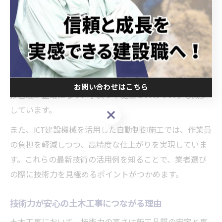
でいます。これらの技術は、従来の手作業中心だった工
程を効率化し、施工品質や安全性の向上に大きく寄与し
ています。
例えば、岡崎市内の公共工事現場では、ドローンによる
空撮測量で地形データを迅速に取得し、施工計画の最適
化が図られています。これにより、現場の状況把握や進
お問い合わせはこちら
捗管理が正確になり、手戻りや施工ミスのリスクも減少
しています。
お問い合わせはこちら
また、ICT建設機械を活用した自動制御施工では、作業員
の負担を軽減しつつ、高精度な仕上がりを実現していま
す。これらの最新技術の活用例を知ることで、業者選び
の際に技術力を見極めるポイントがつかめます。
技術力が安心の土木工事につながる理由