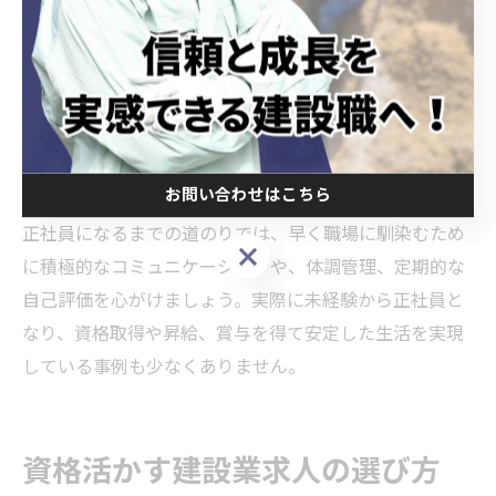
う企業が多いのが特徴です。
応募後は、履歴書や面接で自分の熱意や成長意欲、地元
で長く働きたいという希望を伝えることが大切です。入
社後は、与えられた研修やOJTを積極的に活用し、現場
経験を重ねることで、正社員登用やキャリアアップのチ
ャンスが広がります。
お問い合わせはこちら
正社員になるまでの道のりでは、早く職場に馴染むため
お問い合わせはこちら
に積極的なコミュニケーションや、体調管理、定期的な
自己評価を心がけましょう。実際に未経験から正社員と
なり、資格取得や昇給、賞与を得て安定した生活を実現
している事例も少なくありません。
資格活かす建設業求人の選び方