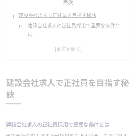
目次
建設会社求人で正社員を目指す秘訣
建設会社求人の正社員採用で重要な条件と
は
愛知県岡崎市で建設業に転職するメリット
求人募集から見る正社員登用の流れを解説
建設会社求人選びで後悔しないポイント
岡崎市で安定した建設会社求人を探すコツ
建設会社求人で正社員を目指す秘
未経験から挑戦できる建設業の現場
訣
未経験歓迎の建設会社求人に応募するコツ
建設業求人で未経験が活躍できる仕事例
岡崎市の建設会社求人で研修制度を活用
建設会社求人の正社員採用で重要な条件とは
未経験でも安心な建設会社求人の特徴