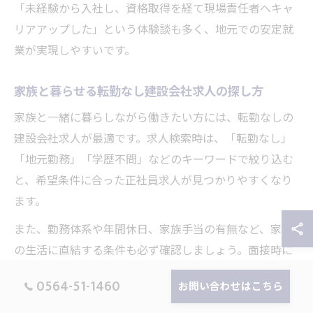
「未経験から入社し、資格取得を経て現場責任者へキャ
リアアップした」という体験談も多く、地元での安定就
業が実現しやすいです。
家族と暮らせる転勤なし建設会社求人の探し方
家族と一緒に暮らしながら働きたい方には、転勤なしの
建設会社求人が最適です。求人検索時は、「転勤なし」
「地元勤務」「学歴不問」などのキーワードで絞り込む
と、希望条件に合った正社員求人が見つかりやすくなり
ます。
また、勤務体系や年間休日、家族手当の有無など、家族
の生活に直結する条件も必ず確認しましょう。面接時に
は「実際の残業時間」「土日休み」「賞与・昇給の実
0564-51-1460
お問い合わせはこちら
績」などを質問し、働きやすい環境かを見極めることが