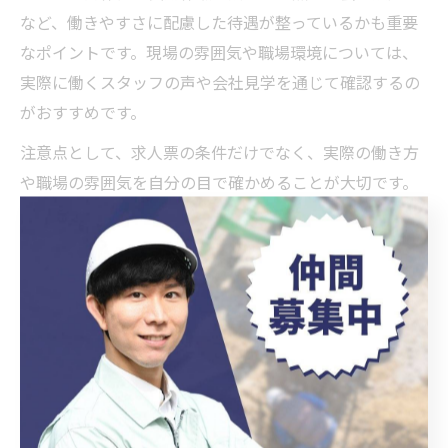
など、働きやすさに配慮した待遇が整っているかも重要
なポイントです。現場の雰囲気や職場環境については、
実際に働くスタッフの声や会社見学を通じて確認するの
がおすすめです。
注意点として、求人票の条件だけでなく、実際の働き方
や職場の雰囲気を自分の目で確かめることが大切です。
安心してスタートできる企業選びが、長く働き続けるた
めの秘訣となります。
建設会社求人で未経験から正社員になる方法
建設会社求人で未経験から正社員を目指すには、まず
「未経験歓迎」「正社員登用あり」といった条件を持つ
求人に応募することが基本です。岡崎市の建設業求人で
は、やる気や将来の目標を重視し、人物重視の採用を行