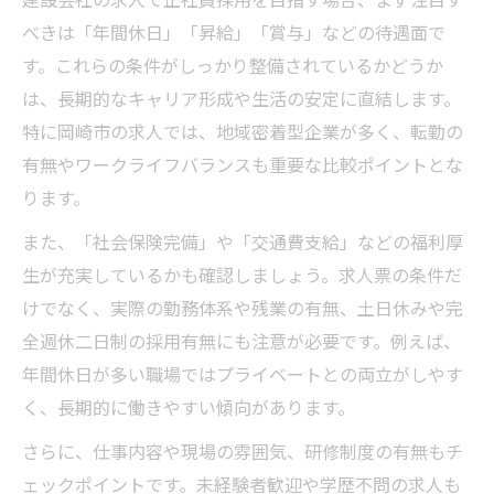
建設会社の求人で正社員採用を目指す場合、まず注目す
建設会社求人で未経験から正社員になる方
べきは「年間休日」「昇給」「賞与」などの待遇面で
法
す。これらの条件がしっかり整備されているかどうか
資格活かす建設業求人の選び方
は、長期的なキャリア形成や生活の安定に直結します。
資格を活かせる建設会社求人の探し方
特に岡崎市の求人では、地域密着型企業が多く、転勤の
建設業求人で評価される主な資格一覧
有無やワークライフバランスも重要な比較ポイントとな
資格手当が充実した建設会社求人の特徴
ります。
愛知県岡崎市で資格重視の建設業求人事情
また、「社会保険完備」や「交通費支給」などの福利厚
資格取得支援ありの建設会社求人を比較
生が充実しているかも確認しましょう。求人票の条件だ
安定収入を得たい方必見の求人情報
けでなく、実際の勤務体系や残業の有無、土日休みや完
建設会社求人で安定収入を得るための条件
全週休二日制の採用有無にも注意が必要です。例えば、
年間休日が多い職場ではプライベートとの両立がしやす
岡崎市の建設業求人で重視すべき待遇
く、長期的に働きやすい傾向があります。
正社員採用で安定収入が得られる求人特集
さらに、仕事内容や現場の雰囲気、研修制度の有無もチ
賞与や昇給がある建設会社求人の見極め方
ェックポイントです。未経験者歓迎や学歴不問の求人も
建設業求人で生活安定を叶えるポイント