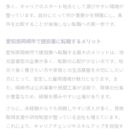
多く、キャリアのスタート地点として選びやすい環境が
建設会社求人なら転勤なしで安心
整っています。自分にとって何が重要かを明確にし、条
建設会社求人で転勤なしを選ぶメリット
件を比較することが後悔しない転職への第一歩です。
転勤なしの建設業求人で安定した生活設計
地元密着の建設会社求人で長く働く方法
愛知県岡崎市で建設業に転職するメリット
家族と暮らせる転勤なし建設会社求人の探
愛知県岡崎市で建設業へ転職する最大のメリットは、地
し方
元密着型の企業が多く、転勤の心配が少ない点です。地
転勤なし建設業求人で叶える理想の職場
元で長く働きたい方や家族との生活基盤を大切にしたい
実体験を通じた現場選びのポイント
方にとって、安定した雇用環境が魅力となります。ま
た、岡崎市は公共事業や民間工事が活発で、現場の仕事
建設会社求人を経験者が選ぶ理由と実感
が豊富なため、経験を積みやすい土壌があります。
現場見学でわかる建設業求人の魅力とは
口コミで探す信頼できる建設会社求人情報
さらに、未経験からでも挑戦しやすい求人が多く、資格
取得支援や研修制度が整っている会社も増えています。
働く人の声から現場求人を選ぶヒント
これにより、キャリアチェンジやスキルアップを目指す
現場体験を活かした建設会社求人選びの極