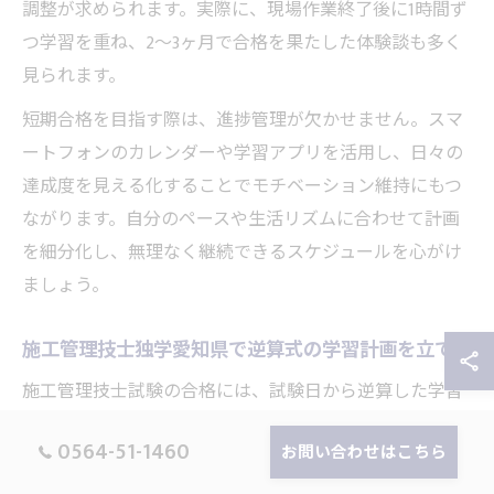
調整が求められます。実際に、現場作業終了後に1時間ず
つ学習を重ね、2～3ヶ月で合格を果たした体験談も多く
見られます。
短期合格を目指す際は、進捗管理が欠かせません。スマ
ートフォンのカレンダーや学習アプリを活用し、日々の
達成度を見える化することでモチベーション維持にもつ
ながります。自分のペースや生活リズムに合わせて計画
を細分化し、無理なく継続できるスケジュールを心がけ
ましょう。
施工管理技士独学愛知県で逆算式の学習計画を立てる
施工管理技士試験の合格には、試験日から逆算した学習
計画が効果的です。まず、試験日を起点に3ヶ月前から勉
0564-51-1460
お問い合わせはこちら
強を始める場合、1ヶ月ごとに到達目標を設定します。具
体的には、1ヶ月目は学科の基礎知識の習得、2ヶ月目は