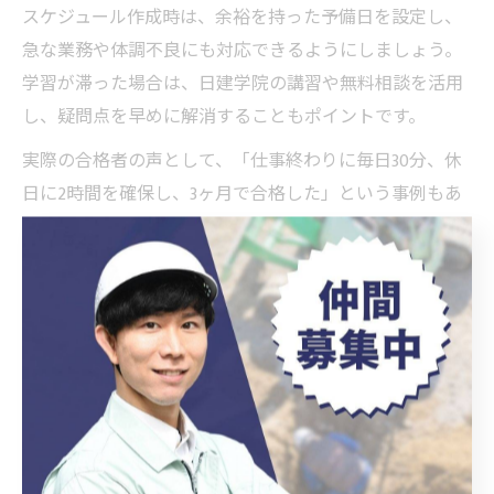
スケジュール作成時は、余裕を持った予備日を設定し、
急な業務や体調不良にも対応できるようにしましょう。
学習が滞った場合は、日建学院の講習や無料相談を活用
し、疑問点を早めに解消することもポイントです。
実際の合格者の声として、「仕事終わりに毎日30分、休
日に2時間を確保し、3ヶ月で合格した」という事例もあ
ります。スケジュールは自分の生活リズムに合わせて柔
軟に調整し、継続することが最も重要です。
施工管理技士独学愛知県の過去問活用ポイント
過去問の活用は、施工管理技士の独学合格に不可欠で
す。愛知県の受験者は、出題傾向や頻出分野を把握する
ため、過去5年分の問題を繰り返し解くことをおすすめし
ます。特に学科試験と実地試験で問われるポイントを分