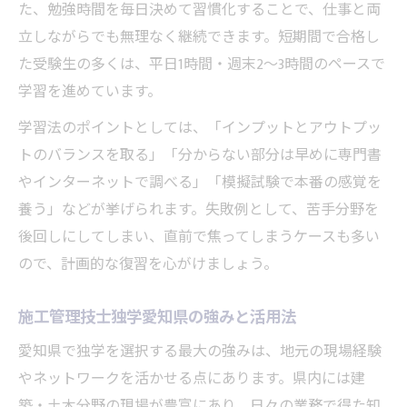
た、勉強時間を毎日決めて習慣化することで、仕事と両
施工管理技士独学愛知県で知識の定着を図
立しながらでも無理なく継続できます。短期間で合格し
る実践例
た受験生の多くは、平日1時間・週末2〜3時間のペースで
短期間で合格できる独学スケジュール作成術
学習を進めています。
施工管理技士独学愛知県の短期合格スケジ
学習法のポイントとしては、「インプットとアウトプッ
ュール
トのバランスを取る」「分からない部分は早めに専門書
施工管理技士独学愛知県で逆算式の学習計
やインターネットで調べる」「模擬試験で本番の感覚を
画を立てる
養う」などが挙げられます。失敗例として、苦手分野を
施工管理技士独学愛知県で効率を高める週
後回しにしてしまい、直前で焦ってしまうケースも多い
単位管理
ので、計画的な復習を心がけましょう。
施工管理技士独学愛知県の合格までの進捗
施工管理技士独学愛知県の強みと活用法
チェック法
施工管理技士独学愛知県で試験直前の追い
愛知県で独学を選択する最大の強みは、地元の現場経験
込み術
やネットワークを活かせる点にあります。県内には建
築・土木分野の現場が豊富にあり、日々の業務で得た知
実践力を鍛える施工管理技士試験対策の要点