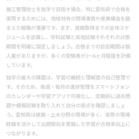
施工管理技士独学愛知県で計画倒れしない
施工管理技士を独学で目指す場合、特に愛知県で合格を
コツ
実現するためには、地域特有の現場事情や産業構造を踏
施工管理技士独学愛知県で実践するタイム
まえた戦略が重要です。まず、資格取得までの全体スケ
マネジメント
ジュールを逆算し、学科試験と実地試験それぞれの対策
期間を明確に設定しましょう。合格までの目安期間は個
施工管理技士独学愛知県で無理なく続く学
人差がありますが、多くの受験者が2〜6ヶ月程度を計画
習スケジュール
しています。
施工管理技士独学愛知県の過去問活用ポイ
ント
独学の最大の課題は、学習の継続と理解度の自己管理で
す。そのため、毎週・毎月の進捗管理をスマートフォン
忙しい社会人でも続けられる学習法の秘訣
のカレンダーや学習アプリで可視化し、定期的に過去問
施工管理技士独学愛知県で隙間時間を活か
題や模擬試験を取り入れて自分の弱点を確認しましょ
す学習法
う。愛知県は建築・土木分野の現場が多く、実際の現場
施工管理技士独学愛知県で仕事と両立する
経験を活かして出題傾向を意識した学習が合格率向上に
勉強術
つながります。
施工管理技士独学愛知県で実践する短時間