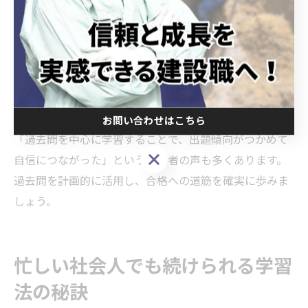
析し、自分の弱点を明確にしましょう。
過去問演習の際は、解答解説をしっかり読み込み、なぜ
その答えになるのかを理解することが大切です。実務経
験と結びつけて考えることで、知識の定着がより深まり
ます。また、模擬試験や講習を併用し、リアルな試験環
境を体験することも効果的です。
お問い合わせはこちら
「過去問を中心に学習することで、出題傾向がつかめて
お問い合わせはこちら
自信につながった」という合格者の声も多くあります。
過去問を計画的に活用し、合格への道筋を確実に歩みま
しょう。
忙しい社会人でも続けられる学習
法の秘訣