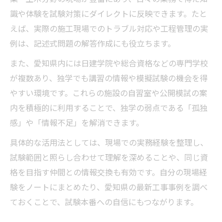
識や体験を試験対策にダイレクトに反映できます。たと
施工管理技士独学愛知県で出題傾向を分析
えば、実際の施工現場でのトラブル対応や工程管理の実
する
例は、記述式問題の解答作成にも役立ちます。
施工管理技士独学愛知県で模擬試験を活か
す方法
また、愛知県内には日建学院や総合資格などの専門学校
が複数あり、独学でも講習の情報や模擬試験の機会を得
施工管理技士独学愛知県で苦手分野を克服
やすい環境です。これらの施設の自習室や公開模試の案
するコツ
内を積極的に利用することで、独学の弱点である「孤独
施工管理技士独学愛知県で実技対策を徹底
感」や「情報不足」を解消できます。
する
具体的な活用法としては、現場での実務経験を整理し、
施工管理技士独学愛知県の合格率アップの
試験範囲と照らし合わせて理解を深めることや、同じ資
工夫
格を目指す仲間との情報交換も有効です。自分の現場経
験をノートにまとめたり、愛知県の最新工事事例を調べ
ておくことで、試験本番への自信にもつながります。