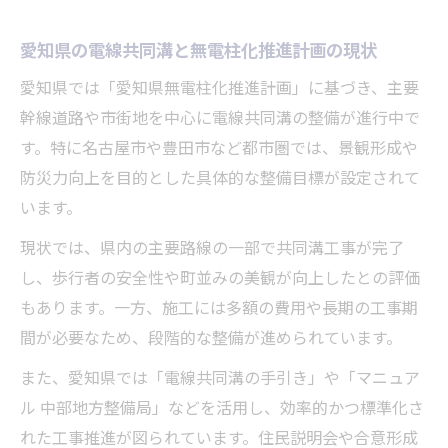
効果
愛知県の電線共同溝と無電柱化推進計画の現状
電線共同溝整備で安全な歩行環境を実現す
愛知県では「愛知県無電柱化推進計画」に基づき、主要
る方法
幹線道路や市街地を中心に電線共同溝の整備が進行中で
電線共同溝が地域の魅力向上に貢献する理
す。特に名古屋市や豊田市など都市圏では、景観形成や
由
防災力向上を目的とした具体的な整備目標が設定されて
電線共同溝整備のポイントを愛知県の事例で解
います。
説
現状では、県内の主要路線の一部で共同溝工事が完了
愛知県の電線共同溝整備事例に学ぶ成功要
し、歩行者の安全性や町並みの美観が向上したとの評価
因
もあります。一方、施工には多額の費用や長期の工事期
電線共同溝整備の流れと進め方のコツ
間が必要なため、段階的な整備が進められています。
共同溝工事で重要となる電線共同溝整備の
また、愛知県では「電線共同溝の手引き」や「マニュア
基礎知識
ル 中部地方整備局」などを活用し、効率的かつ標準化さ
地元に根差す電線共同溝整備の工夫と課題
れた工事推進が図られています。住民説明会や合意形成
解決策