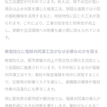
な工法選定が行われています。例えば、地下水位が高い
場合は止水対策を講じた推進工法、狭隘な道路では小型
の掘削機械を活用するなど、地域特性に応じた工夫が見
られます。これにより、工事の安全性と効率性が向上
し、景観や生活環境への影響も最小限に抑えられていま
す。
無電柱化に電線共同溝工法がなぜ必要なのかを探る
無電柱化は、都市景観の向上や防災性の強化を目的とし
て全国的に推進されています。その中核となるのが電線
共同溝工法です。電柱や架空電線を地中に収容すること
で、災害時の倒壊リスクを減らし、避難路の確保や復旧
作業の迅速化にも寄与します。
特に愛知県の都市部や観光地では、電線共同溝の導入が
景観形成に大きな役割を果たします。電柱がなくなるこ