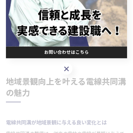
失敗例として、地中埋設物の把握不足や関係機関との調
整遅れにより工期が延長したケースも報告されていま
す。成功のためには、十分な事前調査と関係者間の情報
共有が不可欠です。地域の景観向上や防災力強化を実現
するためにも、現場ごとの柔軟な対応と最新技術の活用
お問い合わせはこちら
が今後ますます求められます。
お問い合わせはこちら
地域景観向上を叶える電線共同溝
の魅力
電線共同溝が地域景観に与える良い変化とは