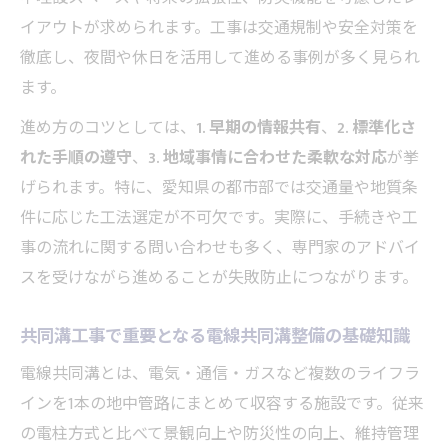
イアウトが求められます。工事は交通規制や安全対策を
徹底し、夜間や休日を活用して進める事例が多く見られ
ます。
進め方のコツとしては、
1. 早期の情報共有
、
2. 標準化さ
れた手順の遵守
、
3. 地域事情に合わせた柔軟な対応
が挙
げられます。特に、愛知県の都市部では交通量や地質条
件に応じた工法選定が不可欠です。実際に、手続きや工
事の流れに関する問い合わせも多く、専門家のアドバイ
スを受けながら進めることが失敗防止につながります。
共同溝工事で重要となる電線共同溝整備の基礎知識
電線共同溝とは、電気・通信・ガスなど複数のライフラ
インを1本の地中管路にまとめて収容する施設です。従来
の電柱方式と比べて景観向上や防災性の向上、維持管理