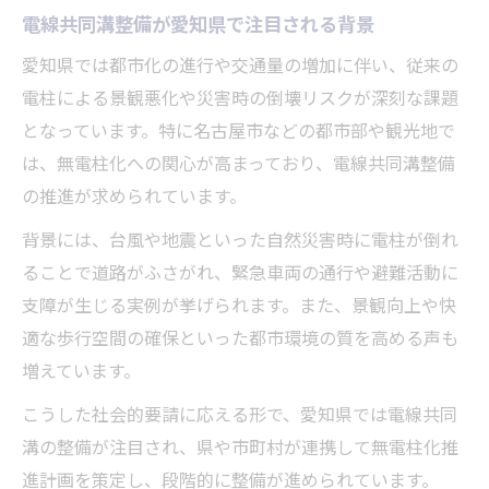
く解説
電線共同溝整備が愛知県で注目される背景
無電柱化に電線共同溝工法がなぜ必要なの
愛知県では都市化の進行や交通量の増加に伴い、従来の
かを探る
電柱による景観悪化や災害時の倒壊リスクが深刻な課題
愛知県で導入される最新の電線共同溝工法
となっています。特に名古屋市などの都市部や観光地で
事例
は、無電柱化への関心が高まっており、電線共同溝整備
の推進が求められています。
電線共同溝工法選定のポイントと留意点
共同溝工事の現場で活かされる電線共同溝
背景には、台風や地震といった自然災害時に電柱が倒れ
工法の工夫
ることで道路がふさがれ、緊急車両の通行や避難活動に
支障が生じる実例が挙げられます。また、景観向上や快
地域景観向上を叶える電線共同溝の魅力
適な歩行空間の確保といった都市環境の質を高める声も
電線共同溝が地域景観に与える良い変化と
増えています。
は
無電柱化で実現する快適な街並みと電線共
こうした社会的要請に応える形で、愛知県では電線共同
同溝
溝の整備が注目され、県や市町村が連携して無電柱化推
進計画を策定し、段階的に整備が進められています。
愛知県で注目される電線共同溝の景観形成