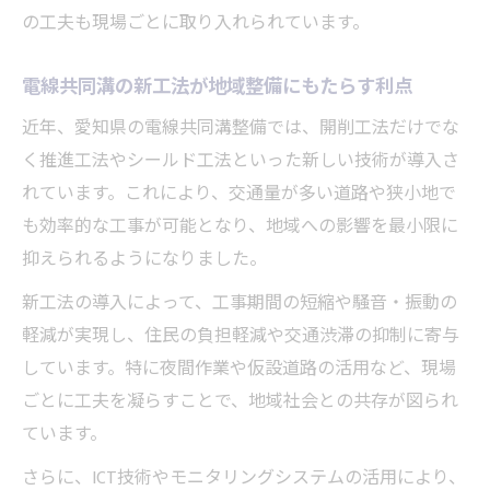
の工夫も現場ごとに取り入れられています。
愛知県の手引きを活用した電線共同溝整備
の実例
電線共同溝の新工法が地域整備にもたらす利点
工法選びで悩むなら電線共同溝の違いを知ろう
近年、愛知県の電線共同溝整備では、開削工法だけでな
電線共同溝工法の違いと選び方のポイント
く推進工法やシールド工法といった新しい技術が導入さ
愛知県で主流となる電線共同溝工法の比較
れています。これにより、交通量が多い道路や狭小地で
電線共同溝工法選定時に見逃せないチェッ
も効率的な工事が可能となり、地域への影響を最小限に
ク項目
抑えられるようになりました。
電線共同溝工法のメリット・デメリットを
新工法の導入によって、工事期間の短縮や騒音・振動の
整理
軽減が実現し、住民の負担軽減や交通渋滞の抑制に寄与
実例から学ぶ電線共同溝工法選びの決め手
しています。特に夜間作業や仮設道路の活用など、現場
手続きを円滑に進めるための電線共同溝知識
ごとに工夫を凝らすことで、地域社会との共存が図られ
電線共同溝整備の手続きで押さえておきた
ています。
い要点
さらに、ICT技術やモニタリングシステムの活用により、