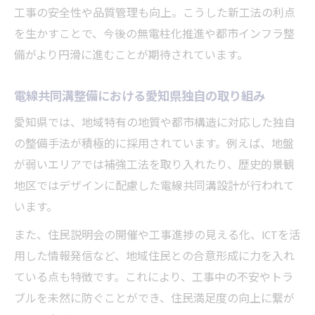
電線共同溝の手続きに役立つ愛知県のマニ
工事の安全性や品質管理も向上。こうした新工法の利点
ュアル
を生かすことで、今後の無電柱化推進や都市インフラ整
電線共同溝工法と関連する申請手続きの流
備がより円滑に進むことが期待されています。
れ
電線共同溝工事のスムーズな実施に向けた
電線共同溝整備における愛知県独自の取り組み
知識
愛知県では、地域特有の地質や都市構造に対応した独自
電線共同溝の手続きを失敗しないための注
の整備手法が積極的に採用されています。例えば、地盤
意点
が弱いエリアでは補強工法を取り入れたり、歴史的景観
地区ではデザインに配慮した電線共同溝設計が行われて
います。
また、住民説明会の開催や工事進捗の見える化、ICTを活
用した情報発信など、地域住民との合意形成に力を入れ
ている点も特徴です。これにより、工事中の不安やトラ
ブルを未然に防ぐことができ、住民満足度の向上に繋が