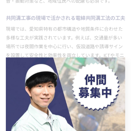
音・振動対策など、地域住民への配慮も必須です。
共同溝工事の現場で活かされる電線共同溝工法の工夫
現場では、愛知県特有の都市構造や地質条件に合わせた
多様な工夫が実践されています。例えば、交通量が多い
場所では夜間作業を中心に行い、仮設道路や誘導サイン
を設置して安全性と効率性を両立しています。ICTやモニ
タリングシステムの導入により、危険エリアの可視化や
異常検知も迅速化しています。
また、作業員同士の連携強化や安全確認の徹底、施工手
順の標準化なども重要な工夫です。現場ごとに異なる課
題に対しては、自治体や地元住民と密に連携し、騒音・
振動対策や交通規制の工夫を取り入れています。これに
より、工事の安全性と住民満足度の両立が可能となって
います。