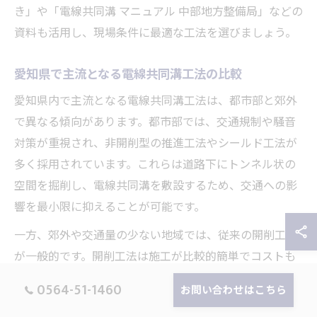
き」や「電線共同溝 マニュアル 中部地方整備局」などの
資料も活用し、現場条件に最適な工法を選びましょう。
愛知県で主流となる電線共同溝工法の比較
愛知県内で主流となる電線共同溝工法は、都市部と郊外
で異なる傾向があります。都市部では、交通規制や騒音
対策が重視され、非開削型の推進工法やシールド工法が
多く採用されています。これらは道路下にトンネル状の
空間を掘削し、電線共同溝を敷設するため、交通への影
響を最小限に抑えることが可能です。
一方、郊外や交通量の少ない地域では、従来の開削工法
が一般的です。開削工法は施工が比較的簡単でコストも
抑えやすい反面、道路の掘り返しや通行止めが必要にな
0564-51-1460
お問い合わせはこちら
ることから、住民や事業者との調整が重要となります。