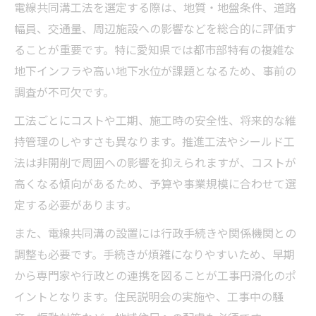
電線共同溝工法を選定する際は、地質・地盤条件、道路
幅員、交通量、周辺施設への影響などを総合的に評価す
ることが重要です。特に愛知県では都市部特有の複雑な
地下インフラや高い地下水位が課題となるため、事前の
調査が不可欠です。
工法ごとにコストや工期、施工時の安全性、将来的な維
持管理のしやすさも異なります。推進工法やシールド工
法は非開削で周囲への影響を抑えられますが、コストが
高くなる傾向があるため、予算や事業規模に合わせて選
定する必要があります。
また、電線共同溝の設置には行政手続きや関係機関との
調整も必要です。手続きが煩雑になりやすいため、早期
から専門家や行政との連携を図ることが工事円滑化のポ
イントとなります。住民説明会の実施や、工事中の騒