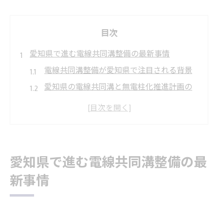
目次
愛知県で進む電線共同溝整備の最新事情
電線共同溝整備が愛知県で注目される背景
愛知県の電線共同溝と無電柱化推進計画の
現状
電線共同溝の新工法が地域整備にもたらす
利点
電線共同溝整備における愛知県独自の取り
愛知県で進む電線共同溝整備の最
組み
新事情
電線共同溝整備の進捗と共同溝工事の実際
無電柱化推進に不可欠な電線共同溝工法とは
電線共同溝工法の種類と特徴をわかりやす