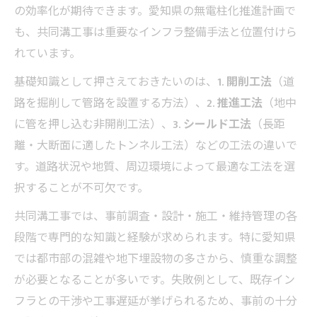
の効率化が期待できます。愛知県の無電柱化推進計画で
も、共同溝工事は重要なインフラ整備手法と位置付けら
れています。
基礎知識として押さえておきたいのは、
1. 開削工法
（道
路を掘削して管路を設置する方法）、
2. 推進工法
（地中
に管を押し込む非開削工法）、
3. シールド工法
（長距
離・大断面に適したトンネル工法）などの工法の違いで
す。道路状況や地質、周辺環境によって最適な工法を選
択することが不可欠です。
共同溝工事では、事前調査・設計・施工・維持管理の各
段階で専門的な知識と経験が求められます。特に愛知県
では都市部の混雑や地下埋設物の多さから、慎重な調整
が必要となることが多いです。失敗例として、既存イン
フラとの干渉や工事遅延が挙げられるため、事前の十分