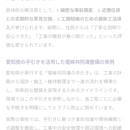
具体的な解決策として、
1. 綿密な事前調査
、
2. 近隣住民
との定期的な意見交換
、
3. 工期短縮のための最新工法導
入
が挙げられます。実際に、住民からは「丁寧な説明で
安心できた」「工事の騒音が最小限だった」といった評
価も寄せられています。
愛知県の手引きを活用した電線共同溝整備の実例
愛知県が発行する「電線共同溝の手引き」は、工事の計
画から設計・施工・維持管理まで一連の流れを標準化
し、効率的な整備を実現するためのガイドラインです。
現場ではこの手引きを参照しながら、各工程ごとに必要
な手続きを明確にしてトラブル防止に努めています。
実際の事例では、手引きに基づき事前協議や関係機関と
の調整を徹底し、工事中の安全管理や周辺環境への配慮