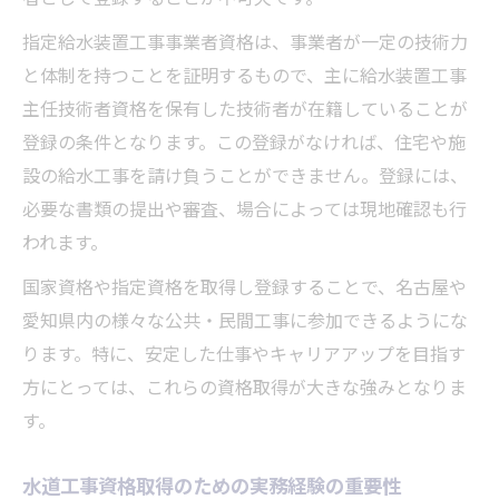
準
指定給水装置工事事業者資格は、事業者が一定の技術力
実践的な水道工事知識を身につける勉強法
と体制を持つことを証明するもので、主に給水装置工事
指定給水装置工事事業者資格との違いと取
主任技術者資格を保有した技術者が在籍していることが
得方法
登録の条件となります。この登録がなければ、住宅や施
設の給水工事を請け負うことができません。登録には、
必要な書類の提出や審査、場合によっては現地確認も行
われます。
国家資格や指定資格を取得し登録することで、名古屋や
愛知県内の様々な公共・民間工事に参加できるようにな
ります。特に、安定した仕事やキャリアアップを目指す
方にとっては、これらの資格取得が大きな強みとなりま
す。
水道工事資格取得のための実務経験の重要性