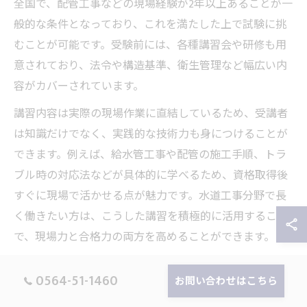
全国で、配管工事などの現場経験が2年以上あることが一
般的な条件となっており、これを満たした上で試験に挑
むことが可能です。受験前には、各種講習会や研修も用
意されており、法令や構造基準、衛生管理など幅広い内
容がカバーされています。
講習内容は実際の現場作業に直結しているため、受講者
は知識だけでなく、実践的な技術力も身につけることが
できます。例えば、給水管工事や配管の施工手順、トラ
ブル時の対応法などが具体的に学べるため、資格取得後
すぐに現場で活かせる点が魅力です。水道工事分野で長
く働きたい方は、こうした講習を積極的に活用すること
で、現場力と合格力の両方を高めることができます。
主任技術者資格の合格率と試験内容をチェック
0564-51-1460
お問い合わせはこちら
給水装置工事主任技術者資格の合格率は、全国的におお