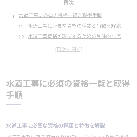
目次
水道工事に必須の資格一覧と取得手順
水道工事に必要な資格の種類と特徴を解説
水道工事資格を取得するための具体的な流
れ
国家資格や指定給水装置工事事業者資格の
概要
水道工事資格取得のための実務経験の重要
水道工事に必須の資格一覧と取得
性
手順
給水装置工事主任技術者資格を取る方法と
は
資格取得を目指すなら知りたい合格率と勉強法
水道工事資格の合格率や難易度を徹底解説
水道工事に必要な資格の種類と特徴を解説
効率的な勉強法で水道工事資格合格を目指