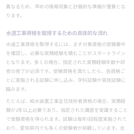
公務員や民間で活かせる水道工事資格の選
異なるため、早めの情報収集と計画的な準備が重要とな
び方
ります。
無資格で工事を行うリスクと法的制約
無資格で水道工事を行う際の法律上の問題
水道工事資格を取得するための具体的な流れ
点
水道工事資格を取得するには、まず対象資格の受験要件
水道工事に許可が必要な理由と法律の基礎
を確認し、必要な実務経験を積むことがスタートライン
知識
となります。多くの場合、指定された実務経験年数や研
無資格作業によるリスクと行政処分の可能
修の修了が必須です。受験資格を満たしたら、各資格ご
性
とに実施される試験に申し込み、学科試験や実技試験に
水道工事資格取得が安全施工に与える影響
臨みます。
許可や登録のない水道工事が招くトラブル
たとえば、給水装置工事主任技術者資格の場合、実務経
例
験が2年以上必要であり、指定された講習を受講すること
給水装置工事主任技術者資格への道のり
で受験資格を得られます。試験は毎年1回程度実施されて
給水装置工事主任技術者資格の概要と必要
おり、愛知県内でも多くの受験者が挑戦しています。合