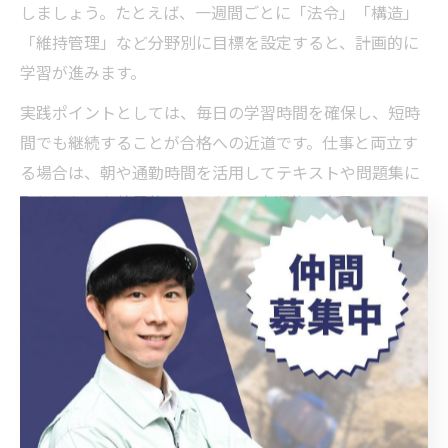
しましょう。たとえば、一週間ごとに「法令」「構造」
「維持管理」など分野別に目標を設定すると、計画的に
学習が進みます。
実践ポイントとしては、毎日の学習時間を確保し、短時
間でも継続することが合格への近道です。仕事と両立す
る場合は、朝や通勤時間を活用してテキストや問題集に
取り組むのも効果的です。また、定期的に自己チェック
を行い、理解度や苦手分野を客観的に把握しましょう。
計画通りに進まない場合も焦らず、必要に応じて計画を
見直す柔軟さが重要です。愛知県内では、勉強会や講習
会が開催されていることも多いので、積極的に参加して
情報交換や疑問解消に役立てましょう。
先輩の体験談から学ぶ合格率向上のヒント