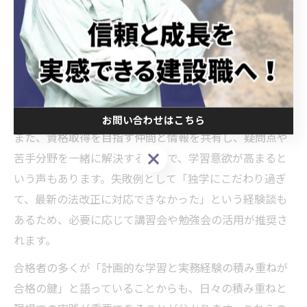
実際に愛知県で水道工事資格を取得した先輩たちの体験
談は、合格を目指す方にとって大きなヒントとなりま
す。例えば「働きながら勉強時間を捻出するため、通勤
中に問題集を解いた」「現場で先輩技術者から実務のコ
ツを教わった」など、生活や仕事と両立する工夫が多く
語られています。
お問い合わせはこちら
また、資格取得を目指す仲間と情報を共有し、疑問点や
お問い合わせはこちら
苦手分野を一緒に解決することで、学習意欲が高まると
いう声もあります。失敗例として「独学にこだわり過ぎ
て、最新の法改正に対応できなかった」という経験談も
あるため、必要に応じて講習会や勉強会の活用が推奨さ
れます。
合格者の多くが「計画的な学習と実務経験の積み重ねが
合格の鍵」と語っていることからも、日々の積み重ねと