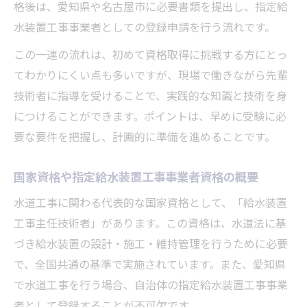
性
格後は、愛知県や名古屋市に必要書類を提出し、指定給
水装置工事事業者としての登録申請を行う流れです。
受験資格や講習内容を理解して水道工事に
活かす
この一連の流れは、初めて資格取得に挑戦する方にとっ
主任技術者資格の合格率と試験内容をチェ
てわかりにくい点も多いですが、現場で働きながら先輩
ック
技術者に指導を受けることで、実践的な知識と技術を身
実務経験が給水装置工事資格取得に果たす
につけることができます。ポイントは、早めに受験に必
役割
要な要件を把握し、計画的に準備を進めることです。
効率的な学習法で主任技術者資格合格を目
国家資格や指定給水装置工事事業者資格の概要
指す
水道工事に関わる代表的な国家資格として、「給水装置
水道工事の国家資格取得に必要な知識
工事主任技術者」があります。この資格は、水道法に基
水道工事国家資格の種類と選び方を解説
づき給水装置の設計・施工・維持管理を行うために必要
国家資格試験で問われる水道工事の専門知
で、全国共通の基準で実施されています。また、愛知県
識
で水道工事を行う場合、自治体の指定給水装置工事事業
合格に欠かせない水道工事の法規と技術基
者として登録することが不可欠です。