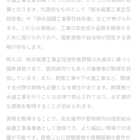
水道工事を愛知県で行うためには、いくつかの資格が必
す
要となります。代表的なものとして「給水装置工事主任
合格を目指すためのおすすめ試験対策のコ
技術者」や「排水設備工事責任技術者」などが挙げられ
ツ
ます。これらの資格は、工事の安全性や品質を確保する
ために設けられており、国家資格や自治体が認定する資
水道工事の勉強計画の立て方と実践ポイン
格が存在します。
ト
先輩の体験談から学ぶ合格率向上のヒント
例えば、給水装置工事主任技術者資格は水道法に基づく
国家資格であり、愛知県内でも多くの事業者が取得を目
現場で役立つ水道工事資格とは何か
指しています。また、配管工事や下水道工事など、関連
実務で評価される水道工事資格の特徴とは
する分野の資格も必要となる場合があります。無資格で
現場で重宝される水道工事国家資格につい
水道工事を行うことは法律で禁止されており、必ず適切
て
な資格を取得することが求められます。
給排水衛生設備資格が現場に与える効果
資格を取得することで、名古屋市や愛知県内の指定給水
水道工事資格がキャリアアップに直結する
装置工事事業者として登録でき、より幅広い現場での活
理由
躍が可能です。資格ごとに受験資格や実務経験の要件が