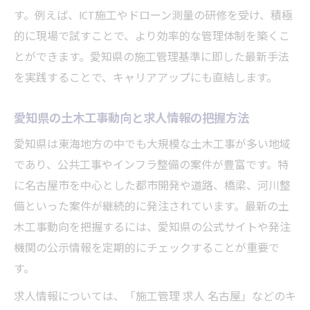
施工管理経験が活きる転職のポイント徹底解説
す。例えば、ICT施工やドローン測量の研修を受け、積極
土木工事施工管理経験の転職市場での価値
的に現場で試すことで、より効率的な管理体制を築くこ
施工管理から転職を成功させる自己PR術
とができます。愛知県の施工管理基準に即した最新手法
求人選びで重視したい施工管理の実績と強
を実践することで、キャリアアップにも直結します。
み
愛知県の土木工事動向と求人情報の把握方法
土木工事の経験を生かす異業種転職の可能
性
愛知県は東海地方の中でも大規模な土木工事が多い地域
施工管理の求人動向と転職活動のタイミン
であり、公共工事やインフラ整備の案件が豊富です。特
グ
に名古屋市を中心とした都市開発や道路、橋梁、河川整
備といった案件が継続的に発注されています。最新の土
現場で求められる施工管理技術の本質を探る
木工事動向を把握するには、愛知県の公式サイトや発注
土木工事現場で必須となる施工管理技術
機関の公示情報を定期的にチェックすることが重要で
愛知県の現場で重視される土木工事の工夫
す。
施工管理で役立つ現場ノウハウと改善事例
求人情報については、「施工管理 求人 名古屋」などのキ
土木工事施工管理者の技術研鑽のポイント