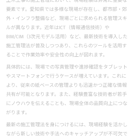
土木工事の施工管理において、現場経験は非常に重要な
ト
要素です。愛知県では多様な現場が存在し、都市部・郊
外・インフラ整備など、現場ごとに求められる管理スキ
愛知県の土木工事現場で重視される安全管
ルが異なります。近年はICT（情報通信技術）や
理
BIM/CIM（3次元モデル活用）など、最新技術を導入した
土木工事施工管理者が知るべき基準変更の
施工管理法が普及しつつあり、これらのツールを活用す
流れ
ることで作業効率や安全性の向上が図れます。
キャリアアップに効く土木工事資格取得術
具体的には、現場での写真管理や進捗確認をタブレット
土木工事施工管理で活きる主要資格の特徴
やスマートフォンで行うケースが増えています。これに
施工管理資格取得で広がるキャリアの可能
より、従来の紙ベースの管理よりも迅速かつ正確な情報
性
共有が可能となります。また、経験豊富な技術者が若手
愛知県で資格取得を目指す実践的な学習法
にノウハウを伝えることも、現場全体の品質向上につな
施工管理分野でおすすめの資格とその選び
がります。
方
最新の施工管理法を身につけるには、現場経験を活かし
土木工事求人で評価される資格取得のコツ
ながら新しい技術や手法へのキャッチアップが不可欠で