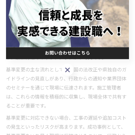
います。
土木工事施工管理者が知るべき基準変更の流れ
土木工事施工管理者は、法令や基準の変更に迅速に対応
する力が求められます。愛知県では、社会情勢や技術革
新に合わせて施工管理基準や条例が随時見直されてお
お問い合わせはこちら
り、最新情報のキャッチアップが不可欠です。
お問い合わせはこちら
基準変更の主な流れとしては、国の法改正や県独自のガ
イドラインの見直しがあり、行政からの通知や業界団体
のセミナーを通じて現場に伝達されます。施工管理者
は、これらの情報を積極的に収集し、現場全体で共有す
ることが重要です。
基準変更に対応できない場合、工事の遅延や追加コスト
の発生といったリスクが高まります。成功事例として、