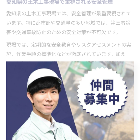
愛知県の土木工事現場で重視される安全管理
愛知県の土木工事現場では、安全管理が最重要視されて
います。特に都市部や交通量の多い地域では、第三者災
害や交通事故防止のための安全対策が不可欠です。
現場では、定期的な安全教育やリスクアセスメントの実
施、作業手順の標準化などが徹底されています。加え
て、ヒヤリ・ハット報告やKY活動（危険予知活動）な
ど、現場全体で安全意識を高める取組みが根付いていま
す。これにより、事故発生率の低減や労働環境の改善が
実現されています。
安全管理が徹底されていない現場では、重大事故や行政
指導のリスクが高まります。経験者だけでなく、新卒や
未経験者に対しても、現場での安全教育は入念に行われ
ており、全員が安心して働ける環境づくりが進められて