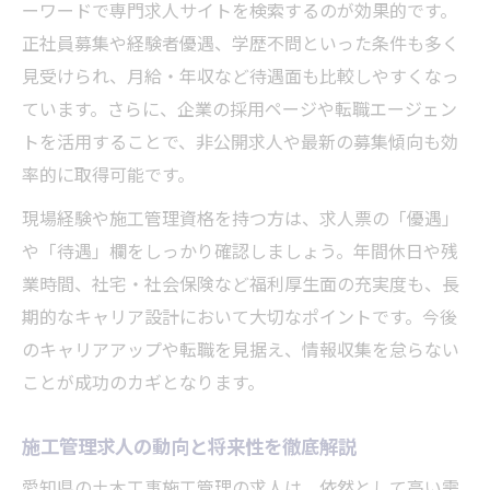
ーワードで専門求人サイトを検索するのが効果的です。
求人で求められる専門技術と現場対応力
正社員募集や経験者優遇、学歴不問といった条件も多く
求人選びで失敗しないために知るべき基準集
見受けられ、月給・年収など待遇面も比較しやすくなっ
土木工事施工管理求人の正しい選び方
ています。さらに、企業の採用ページや転職エージェン
愛知県求人事情から見る施工管理の基準
トを活用することで、非公開求人や最新の募集傾向も効
求人票で注目すべき土木工事の条件項目
率的に取得可能です。
施工管理求人の裏側と実情を見極めるコツ
現場経験や施工管理資格を持つ方は、求人票の「優遇」
土木工事求人で後悔しないための基準整理
や「待遇」欄をしっかり確認しましょう。年間休日や残
業時間、社宅・社会保険など福利厚生面の充実度も、長
期的なキャリア設計において大切なポイントです。今後
のキャリアアップや転職を見据え、情報収集を怠らない
ことが成功のカギとなります。
施工管理求人の動向と将来性を徹底解説
愛知県の土木工事施工管理の求人は、依然として高い需