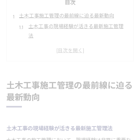
目次
土木工事施工管理の最前線に迫る最新動向
土木工事の現場経験が活きる最新施工管理
法
愛知県の土木工事動向と求人情報の把握方
法
施工管理求人の動向と将来性を徹底解説
土木工事施工管理で求められる技術革新
土木工事施工管理の最前線に迫る
施工管理がきつい現場で活きる知恵と対策
最新動向
愛知県ならではの施工管理基準とは何か
土木工事と愛知県施工管理基準の違いを理
解
土木工事の現場経験が活きる最新施工管理法
施工管理に必要な愛知県独自のルールとは
求人情報から読み解く愛知県の基準ポイン