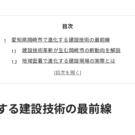
目次
愛知県岡崎市で進化する建設技術の最前線
建設技術革新が生む岡崎市の新動向を解説
地域密着で進化する建設現場の実際とは
建設分野のIT活用で変わる働き方の魅力
岡崎市の建設技術が暮らしに与える影響
建設現場で進むデジタル導入事例を紹介
建設分野で注目の最新技術トレンド解説
する建設技術の最前線
建設分野の革新が住まいに与える新たな価値
建設技術革新がもたらす住まいの安心感