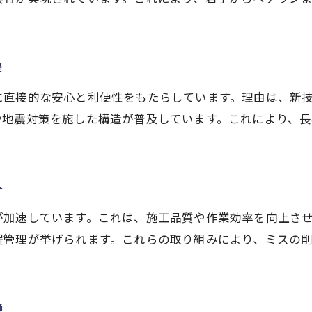
建設技術革新で変わるデジタル現場の事例
。
建設分野のIT活用で効率化された現場運営
建設現場のデジタル化がもたらす安心感
響
建設業界で進むペーパーレス化の具体例
に直接的な安心と利便性をもたらしています。理由は、新
建設技術が生む現場管理のスマート化とは
や地震対策を施した構造が普及しています。これにより、
建設分野のデジタル改革で働き方も変化
最新技術で実現する快適な住まいづくりとは
建設分野の最新技術で叶える快適住環境
介
お問い合わせはこちら
お問い合わせはこちら
建設技術が変える住宅の断熱性と省エネ性
が加速しています。これは、施工品質や作業効率を向上さ
建設分野の技術革新が健康的な住まいに貢献
程管理が挙げられます。これらの取り組みにより、ミスの
建設現場で進化するスマートホーム事例
快適な住まい実現に欠かせない建設技術
建設分野の新技術が家族の安心を守る理由
説