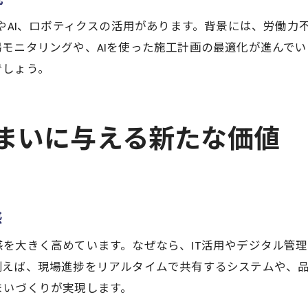
信頼できる建設パートナー選びのポイント
TやAI、ロボティクスの活用があります。背景には、労働
建設技術を見極めるパートナー選びのコツ
モニタリングや、AIを使った施工計画の最適化が進んで
建設分野の実績や技術力で比較する方法
でしょう。
建設会社選びで重視すべき信頼性の要素
建設分野のIT活用力が選定基準になる理由
まいに与える新たな価値
建設業界で注目されるサポート体制の特徴
建設技術革新を担う企業の見極め方とは
地域密着型建設企業の強みと今後の展望
建設分野で活躍する地域密着企業の魅力解説
感
建設技術革新を支える地域企業の役割とは
を大きく高めています。なぜなら、IT活用やデジタル管
建設業界で愛される地域密着型の理由に迫る
例えば、現場進捗をリアルタイムで共有するシステムや、
建設分野の未来を拓く地元企業の実践例紹介
まいづくりが実現します。
地域密着型建設企業が信頼されるポイント