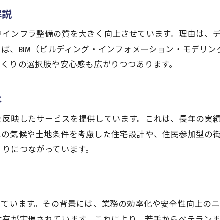
建設分野の進化が快適な暮らしを支える理由
解説
建設技術で実現する住宅品質向上のポイント
インフラ整備の質を大きく向上させています。理由は、デ
建設の新技術が住宅リフォームを変える背景
ば、BIM（ビルディング・インフォメーション・モデリ
建設分野の最新動向が資産価値に直結する理由
づくりの選択肢や安心感も広がりつつあります。
建設現場で進む価値向上への取り組み事例
技術革新を活かした理想の住まい選びガイド
は
建設技術を活かした住宅選びの新常識を解説
を反映したサービスを提供しています。これは、長年の実
理想の住まいを叶える建設分野の最新技術
はの気候や土地条件を考慮した住宅設計や、住民参加型の
建設会社を選ぶ際の技術力チェックポイント
くりにつながっています。
建設技術革新が実現する設備の進化とは
建設分野の革新が間取り設計に与える影響
力
建設現場で重視される快適性と安全性の基準
しています。その背景には、業務の効率化や安全性向上の
デジタル活用が変える建設現場の実例紹介
共有が実現されています。これにより、若手からベテラン