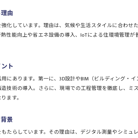
建設分野で進む地域企業の技術力向上策
る理由
建設技術革新がもたらす未来の暮らし提案
を強化しています。理由は、気候や生活スタイルに合わせ
建設技術革新が拓く新しい暮らし方の提案
熱性能向上や省エネ設備の導入、IoTによる住環境管理が
建設分野の進化が生活スタイルを変える理由
建設技術で描く未来の住宅像と期待される効果
建設業界の革新が社会に及ぼすポジティブ影響
イント
建設分野のテクノロジーがもたらす安全な未来
用にあります。第一に、3D設計やBIM（ビルディング・
建設技術革新時代の住まい選びの新基準
構造技術の導入。さらに、現場での工程管理を徹底し、ミ
なります。
る背景
をもたらしています。その理由は、デジタル測量やシミュ