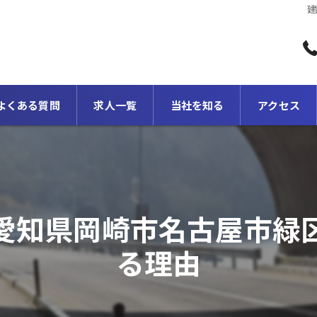
建
よくある質問
求人一覧
当社を知る
アクセス
転職
正社員
愛知県岡崎市名古屋市緑
2級土木施工管理
る理由
1級土木施工管理
スキルアップ