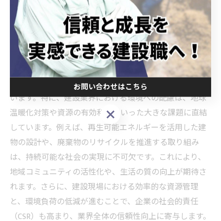
けとなります。また、スマートシティの構築においても
重要な役割を果たし、持続可能な都市環境の実現に貢献
しています。
持続可能な建設が社会にもたらす影響
持続可能な建設は、今や社会全体に多大な影響を与えて
お問い合わせはこちら
います。特に、建設業界における環境への配慮は、地球
お問い合わせはこちら
温暖化対策や資源の有効利用といった大きな課題に直結
しています。例えば、再生可能エネルギーを活用した建
物の設計や、廃棄物のリサイクルを推進する取り組み
は、持続可能な社会の実現に不可欠です。これにより、
地域コミュニティの活性化や、生活の質の向上が期待さ
れます。さらに、建設現場における効率的な資源管理
と、環境負荷の低減が進むことで、企業の社会的責任
（CSR）も高まり、業界全体の信頼性向上に寄与します。