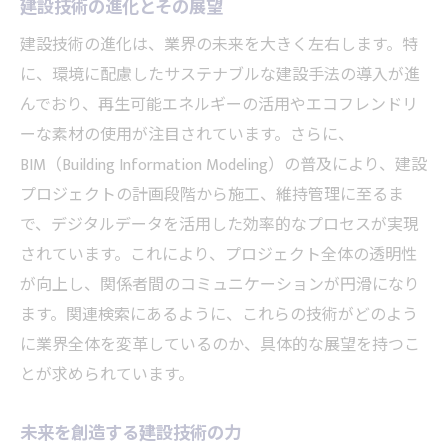
建設技術の進化とその展望
環境を考慮した建設の未来像
建設技術の進化は、業界の未来を大きく左右します。特
建設業界における技術進歩の影響
に、環境に配慮したサステナブルな建設手法の導入が進
技術進歩が建設業界に与える影響
んでおり、再生可能エネルギーの活用やエコフレンドリ
建設における技術進化の実態
ーな素材の使用が注目されています。さらに、
進化する建設技術とその影響
BIM（Building Information Modeling）の普及により、建設
技術革新が変える建設の未来
プロジェクトの計画段階から施工、維持管理に至るま
建設業界の技術進化の現状分析
で、デジタルデータを活用した効率的なプロセスが実現
技術進歩がもたらす建設の変革
されています。これにより、プロジェクト全体の透明性
建設業界の未来を切り拓く鍵
が向上し、関係者間のコミュニケーションが円滑になり
ます。関連検索にあるように、これらの技術がどのよう
建設の未来を左右する重要な要素
に業界全体を変革しているのか、具体的な展望を持つこ
業界発展の鍵を握る革新的技術
とが求められています。
未来を創る建設業界の挑戦とは
建設の未来を導く新しい展望
未来を創造する建設技術の力