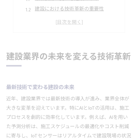
建設における技術革新の重要性
建設業界を支える革新技術
建設技術の進化とその展望
未来を創造する建設技術の力
建設分野で進む技術革新の波
建設業界の未来を変える技術革新
効率化を図る建設現場の最新動向
効率向上を目指す建設現場の変化
建設現場での効率化技術の導入
最新技術で変わる建設の未来
最新技術で実現する建設効率化
近年、建設業界では最新技術の導入が進み、業界全体が
建設業界の生産性向上への挑戦
大きな変革を迎えています。特にAIとIoTの活用は、施工
施工効率を高める最新トレンド
プロセスを劇的に効率化しています。例えば、AIを用い
建設現場の効率化がもたらす成果
た予測分析は、施工スケジュールの最適化やコスト削減
サステナブル建設がもたらす未来とは
に寄与し、IoTセンサーはリアルタイムで建設現場の状況