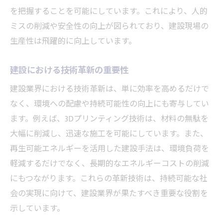
を把握することを可能にしています。これにより、人的
環境に優しい建設の未来像
ミスの削減や安全性の向上が図られており、建設現場の
サステナブルな建設技術の意義
生産性は飛躍的に向上しています。
持続可能な建設が社会にもたらす影響
建設業界におけるエコ技術の進化
建設における技術革新の重要性
サステナブル建設の新しい可能性
建設業界における技術革新は、単に効率を高めるだけで
環境配慮型建設の未来を探る
なく、環境への配慮や持続可能性の向上にも寄与してい
AIが牽引する建設業界の進化
ます。例えば、3Dプリンティング技術は、材料の無駄を
AI活用が変える建設の未来
大幅に削減し、迅速な施工を可能にしています。また、
建設現場におけるAI技術の役割
再生可能エネルギーを活用した建設手法は、環境負荷を
軽減するだけでなく、長期的なエネルギーコストの削減
AIがもたらす建設業の労働改革
にもつながります。これらの革新技術は、持続可能な社
建設技術の進化を導くAIの力
会の実現に向けて、建設業界が果たすべき重要な役割を
AI活用で進化する施工管理
示しています。
建設におけるAIの未来展望