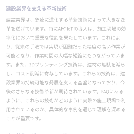
IoT活用で進化する建設現場の実態
建設業界を支える革新技術
IoT技術が変える建設の現場
建設業界は、急速に進化する革新技術によって大きな変
建設業界におけるIoTの活用事例
革を遂げています。特にAIやIoTの導入は、施工現場の効
IoT導入で実現する建設効率化
率化において重要な役割を果たしています。これによ
IoTがもたらす建設現場の変革
り、従来の手法では実現が困難だった精度の高い作業が
可能となり、作業時間の大幅な短縮にもつながっていま
施工現場を変えるIoT活用の実際
す。また、3Dプリンティング技術は、建材の無駄を減ら
IoT技術で進化する建設の未来
し、コスト削減に寄与しています。これらの技術は、建
環境配慮型建設手法の重要性
設業界の持続可能な発展を支える基盤となっており、今
持続可能な建設のための手法とは
後のさらなる技術革新が期待されています。FAQにある
環境配慮が求められる建設業界
ように、これらの技術がどのように実際の施工現場で利
エコフレンドリーな建設技術の展望
用されているのか、具体的な事例を通じて理解を深める
環境に優しい建設手法の導入事例
ことが重要です。
建設における環境配慮の重要性