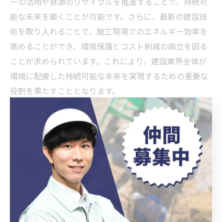
ーの活用や資源のリサイクルを推進することで、持続可
能な未来を築くことが可能です。さらに、最新の建設技
術を取り入れることで、施工現場でのエネルギー効率を
高めることができ、環境保護とコスト削減の両立を図る
ことが求められています。これにより、建設業界全体が
環境に配慮した持続可能な未来を実現するための重要な
役割を果たすこととなります。
サステナブルな建設技術の意義
サステナブルな建設技術は、現代の建設業界において不
可欠な要素となっています。これらの技術は、資源の効
率的な利用や廃棄物の削減を可能にし、環境への影響を
最小限に抑えることを目的としています。例えば、エネ
ルギー効率の高い建材や再生可能な素材の使用は、建物
のライフサイクル全体でのエネルギー消費を削減する助