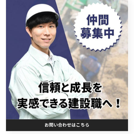
よる現場の空撮や3Dレーザースキャナーによる地形デー
タの取得は、正確な現況把握を可能にし、設計変更や施
工計画の迅速化につながっています。また、自動掘削機
械やロボット技術の活用により、危険な箇所での人手作
業を減らし、作業員の安全性が格段に高まっています。
さらに、IoTセンサーを活用した地盤の変位監視や構造物
の健全性チェックも普及しており、リアルタイムでの異
常検知が可能となっています。これら最新技術は、現場
の労働環境を改善すると共に、施工ミスや事故のリスク
を大幅に低減し、品質管理の高度化を実現しています。
土木技術者に求められるのは、これらの先端技術を正し
く理解し、適切に活用する能力であり、そのための技術
習得が今後ますます重要になるでしょう。
お問い合わせはこちら