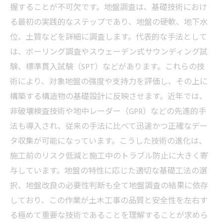
握することが不可欠です。地盤調査は、基礎技術におけ
る最初の実践的なステップであり、地盤の硬軟、地下水
位、土質などを詳細に調査します。代表的な手法として
は、ボーリング調査やスウェーデン式サウンディング試
験、標準貫入試験（SPT）などがあります。これらの技
術により、対象地盤の強度や支持力を評価し、その上に
構築する構造物の基礎設計に反映させます。近年では、
非破壊検査技術や地中レーダー（GPR）などの先進的手
法も導入され、従来の手法に比べて迅速かつ正確なデー
タ収集が可能になっています。こうした技術の進化は、
施工前のリスク低減と施工中のトラブル防止に大きく寄
与しています。地盤の特性に応じた適切な基礎工法の選
択、地盤改良の必要性判断も全て地盤調査の結果に依存
しており、この作業が土木工事の品質と安全性を左右す
る極めて重要な技術であることを理解することが求めら