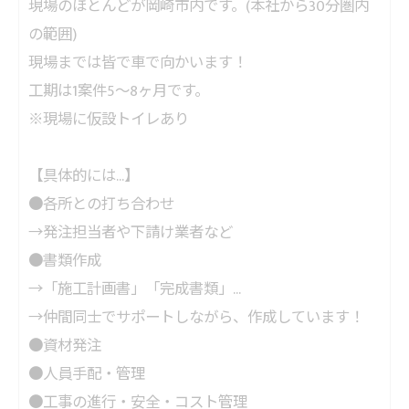
現場のほとんどが岡崎市内です。(本社から30分圏内
の範囲)

現場までは皆で車で向かいます！

工期は1案件5～8ヶ月です。

※現場に仮設トイレあり

【具体的には…】

●各所との打ち合わせ

→発注担当者や下請け業者など

●書類作成

→「施工計画書」「完成書類」…

→仲間同士でサポートしながら、作成しています！

●資材発注

●人員手配・管理

●工事の進行・安全・コスト管理
