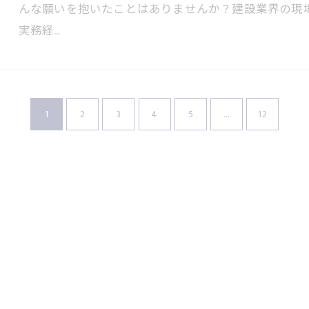
んな願いを抱いたことはありませんか？建設業界の現
実務経…
1
2
3
4
5
...
12