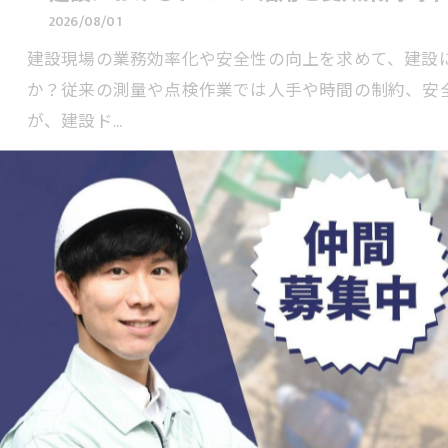
2026/08/01
建設現場の業務効率化や安全性の向上を求めて、建設
か？従来の測量や点検作業では人手や時間の制約、安
が、建設ド…
ドローン写真測量と建設ドローンの費用や
2026/07/31
ドローン写真測量や建設ドローンの導入について、こ
に異なる費用の幅や、法律・規制の複雑さ、そして業務
愛知県…