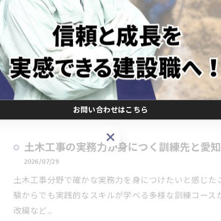
ドローン測量と愛知県岡崎市の建設ドロー
度を徹底比較
2026/07/30
土木工事における測量や出来形管理の効率化に悩んで
化や人的ミス、現場スタッフの負担増大など、さまざ
年、ドロ…
お問い合わせはこちら
お問い合わせはこちら
土木工事の実務力が身につく訓練先と愛知
2026/07/29
土木工事分野で確かな実務力を身につけたいと感じた
験からでも実践的なスキルが学べる多様な訓練コース
改編など…